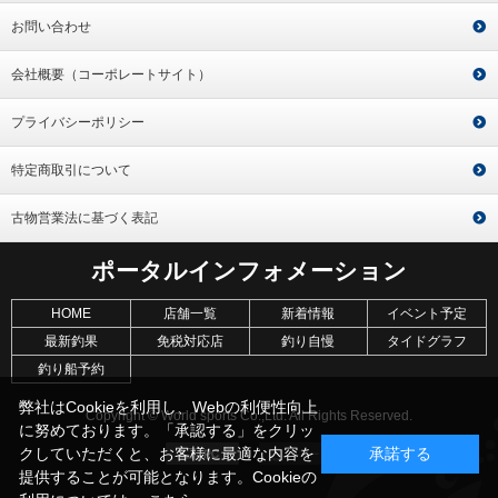
お問い合わせ
会社概要（コーポレートサイト）
プライバシーポリシー
特定商取引について
古物営業法に基づく表記
ポータルインフォメーション
HOME
店舗一覧
新着情報
イベント予定
最新釣果
免税対応店
釣り自慢
タイドグラフ
釣り船予約
弊社はCookieを利用し、Webの利便性向上
Copyright © World sports Co.,Ltd. All Rights Reserved.
に努めております。「承認する」をクリッ
クしていただくと、お客様に最適な内容を
承諾する
提供することが可能となります。Cookieの