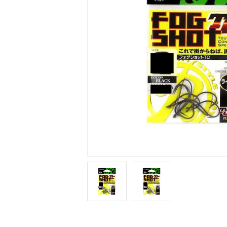
4941430201741.jpg