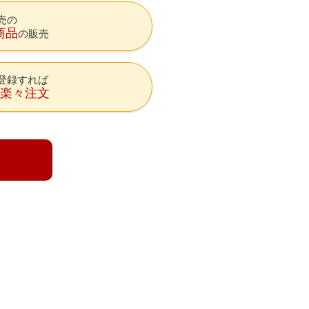
売の
商品
の販売
登録すれば
降楽々注文