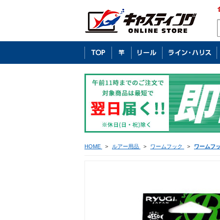
HOME
>
ルアー用品
>
ワームフック
>
ワームフ