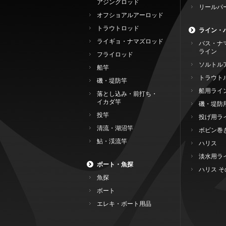
アジングロッド
リールパ
オフショアルアーロッド
トラウトロッド
ライン・
ライギョ・ナマズロッド
バス・ナ
ライン
フライロッド
ソルトル
船竿
トラウト
磯・堤防竿
船用ライ
落とし込み・前打ち・
イカダ竿
磯・堤防
投竿
投げ用ラ
清流・湖沼竿
ボビン巻
鮎・渓流竿
ハリス
淡水用ラ
ボート・魚探
ハリス そ
魚探
ボート
エレキ・ボート用品