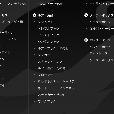
ーツ・メンテナンス
バスルアー その他
タイラバ・インチ
ハリス
ルアー用品
クーラーボックス
マズ・ライギョ用
ジグヘッド
クーラーボックス
トレブルフック
保冷剤・クーラー
アーライン
アシストフック
ルアーライン
バッグ・ケース
シングルフック
ン
バッグ・ポーチ
ルアーフック その他
用ライン
ロッドケース
シンカー
イン
ケース・ボックス
スナップ・リング
き
ルアー用品 その他
フローター
イン
ロッドホルダー・キャリア
の他
ネット・ランディングネット
ステッカー・その他
ワームフック