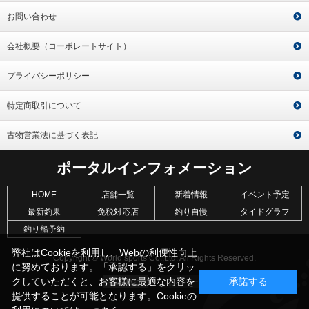
お問い合わせ
会社概要（コーポレートサイト）
プライバシーポリシー
特定商取引について
古物営業法に基づく表記
ポータルインフォメーション
HOME
店舗一覧
新着情報
イベント予定
最新釣果
免税対応店
釣り自慢
タイドグラフ
釣り船予約
弊社はCookieを利用し、Webの利便性向上
Copyright © World sports Co.,Ltd. All Rights Reserved.
に努めております。「承認する」をクリッ
クしていただくと、お客様に最適な内容を
承諾する
提供することが可能となります。Cookieの