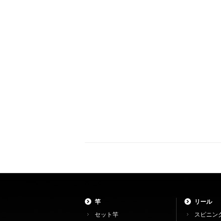
竿
リール
セット竿
スピニン