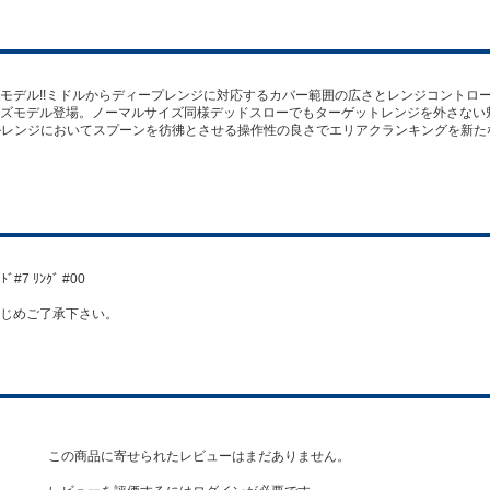
モデル!!ミドルからディープレンジに対応するカバー範囲の広さとレンジコントロ
ズモデル登場。ノーマルサイズ同様デッドスローでもターゲットレンジを外さない
ルレンジにおいてスプーンを彷彿とさせる操作性の良さでエリアクランキングを新たな
ﾄﾞ#7 ﾘﾝｸﾞ #00
じめご了承下さい。
この商品に寄せられたレビューはまだありません。