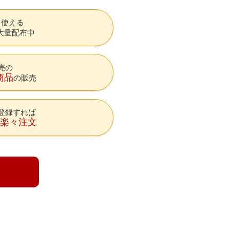
も使える
大量配布中
売の
商品
の販売
登録すれば
降楽々注文