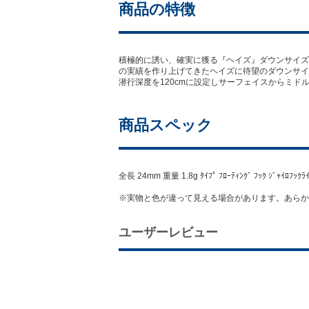
商品の特徴
積極的に誘い、確実に獲る『ヘイズ』ダウンサイズ
の実績を作り上げてきたヘイズに待望のダウンサイ
潜行深度を120cmに設定しサーフェイスからミド
商品スペック
全長 24mm 重量 1.8g ﾀｲﾌﾟ ﾌﾛｰﾃｨﾝｸﾞ ﾌｯｸ ｼﾞｬｲﾛﾌｯｸﾗｲ
※実物と色が違って見える場合があります。あらか
ユーザーレビュー