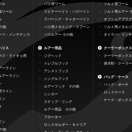
ール
バス用ワーム
ソルト用ワーム
軸リール
スピナーベイト・バズベイト
ソルト用ルアー 
ル
ラバージグ・チャターベイト
オフショアプラグ
の他
バス用メタルジグ・スプーン
ソルト用メタルジ
ーツ・メンテナンス
バスルアー その他
タイラバ・インチ
ハリス
ルアー用品
クーラーボックス
マズ・ライギョ用
ジグヘッド
クーラーボックス
トレブルフック
保冷剤・クーラー
アーライン
アシストフック
ルアーライン
バッグ・ケース
シングルフック
ン
バッグ・ポーチ
ルアーフック その他
用ライン
ロッドケース
シンカー
イン
ケース・ボックス
スナップ・リング
き
ルアー用品 その他
フローター
イン
ロッドホルダー・キャリア
の他