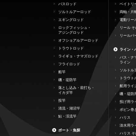
バスロッド
ベイトリ
ソルトルアーロッド
両軸・片
エギングロッド
電動リー
ロックフィッシュ・
リール そ
アジングロッド
リールパ
オフショアルアーロッド
トラウトロッド
ライン・
ライギョ・ナマズロッド
バス・ナ
ライン
フライロッド
ソルトル
船竿
トラウト
磯・堤防竿
船用ライ
落とし込み・前打ち・
イカダ竿
磯・堤防
投竿
投げ用ラ
清流・湖沼竿
ボビン巻
鮎・渓流竿
ハリス
淡水用ラ
ボート・魚探
ハリス そ