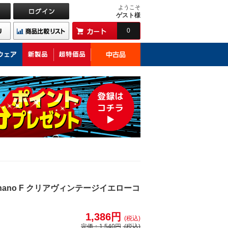
ようこそ
ゲスト様
0
nano F クリアヴィンテージイエローコ
1,386円
(税込)
定価：
1,540円
(税込)