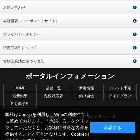
お問い合わせ
会社概要（コーポレートサイト）
プライバシーポリシー
特定商取引について
古物営業法に基づく表記
ポータルインフォメーション
HOME
店舗一覧
新着情報
イベント予定
最新釣果
免税対応店
釣り自慢
タイドグラフ
釣り船予約
弊社はCookieを利用し、Webの利便性向上
Copyright © World sports Co.,Ltd. All Rights Reserved.
に努めております。「承認する」をクリッ
クしていただくと、お客様に最適な内容を
承諾する
提供することが可能となります。Cookieの