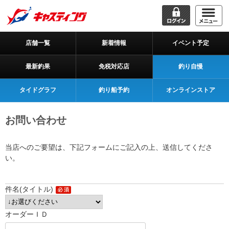
店舗一覧
新着情報
イベント予定
最新釣果
免税対応店
釣り自慢
タイドグラフ
釣り船予約
オンラインストア
お問い合わせ
当店へのご要望は、下記フォームにご記入の上、送信してくださ
い。
件名(タイトル)
オーダーＩＤ