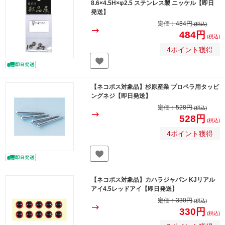
8.6×4.5H×φ2.5 ステンレス製 ニッケル【即日
発送】
定価：
484円
(税込)
484円
(税込)
4ポイント獲得
【ネコポス対象品】杉原産業 プロペラ用タッピ
ングネジ【即日発送】
定価：
528円
(税込)
528円
(税込)
4ポイント獲得
【ネコポス対象品】カハラジャパン KJリアル
アイ4.5レッドアイ【即日発送】
定価：
330円
(税込)
330円
(税込)