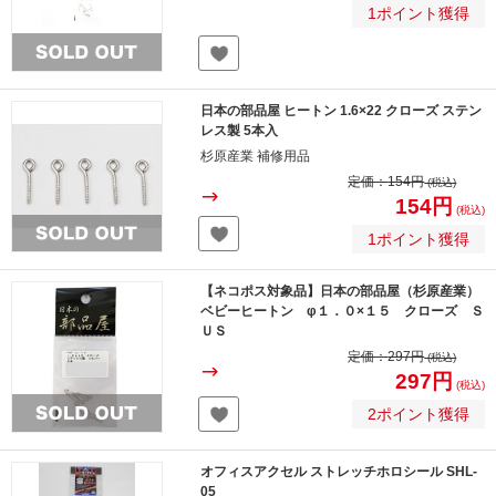
1ポイント獲得
日本の部品屋 ヒートン 1.6×22 クローズ ステン
レス製 5本入
杉原産業 補修用品
定価：
154円
(税込)
154円
(税込)
1ポイント獲得
【ネコポス対象品】日本の部品屋（杉原産業）
ベビーヒートン φ１．０×１５ クローズ Ｓ
ＵＳ
定価：
297円
(税込)
297円
(税込)
2ポイント獲得
オフィスアクセル ストレッチホロシール SHL-
05