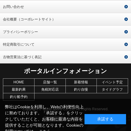
お問い合わせ
会社概要（コーポレートサイト）
プライバシーポリシー
特定商取引について
古物営業法に基づく表記
ポータルインフォメーション
HOME
店舗一覧
新着情報
イベント予定
最新釣果
免税対応店
釣り自慢
タイドグラフ
釣り船予約
弊社はCookieを利用し、Webの利便性向上
Copyright © World sports Co.,Ltd. All Rights Reserved.
に努めております。「承認する」をクリッ
クしていただくと、お客様に最適な内容を
承諾する
提供することが可能となります。Cookieの