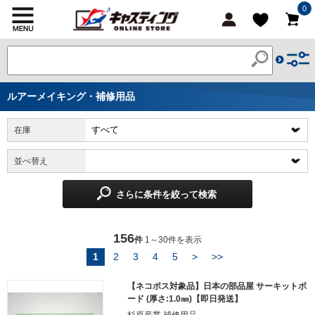
0
ルアーメイキング・補修用品
在庫
並べ替え
さらに条件を絞って検索
156
件
1～30件を表示
1
2
3
4
5
>
>>
【ネコポス対象品】日本の部品屋 サーキットボ
ード (厚さ:1.0㎜)【即日発送】