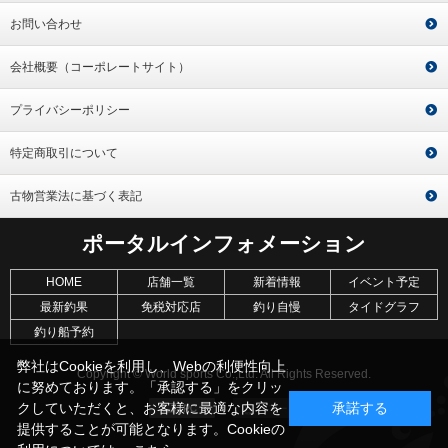
お問い合わせ
会社概要（コーポレートサイト）
プライバシーポリシー
特定商取引について
古物営業法に基づく表記
ポータルインフォメーション
HOME
店舗一覧
新着情報
イベント予定
最新釣果
免税対応店
釣り自慢
タイドグラフ
釣り船予約
弊社はCookieを利用し、Webの利便性向上
Copyright © World sports Co.,Ltd. All Rights Reserved.
に努めております。「承認する」をクリッ
クしていただくと、お客様に最適な内容を
承諾する
提供することが可能となります。Cookieの