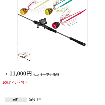
テイル
ウォー
11,000円
ク
オープン価格
(税込)
100ポイント獲得
品切れ中
在庫: