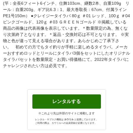
(竿：全長6フィート6インチ、仕舞103cm、継数2本、自重109g リ
ール：自重203g、ギア比6.3：1、最大巻取長：67cm、付属ライン
PE1号150m） ●クレイジータイラバ 80ｇ ＃01 レッド、100ｇ ＃04
ピンクゴールド、120ｇ ＃03 ＧＲＥＥＮゴールド ※掲載している
商品の画像は代表画像を表示しています。＊数量限定の為、無くな
り次第終了となります。＊返品・交換対応は不可となります。 ※実
物と色が違って見える場合があります。あらかじめご了承下さ
い。 初めての方でもタイ釣りが手軽に楽しめるタイラバ。メーカ
ーおすすめロッドとリールにタイラバ3個をセットにしたオリジナル
タイラバセットを数量限定・お買い得価格にて。2022年タイラバに
チャレンジされたい方は必見です。
レンタルする
※これより先は外部のサイトに移動します
レンタル・サブスク機能は
カウリル
と提携しております。
ご利用の際は、カウリルへの会員登録が必要になります。