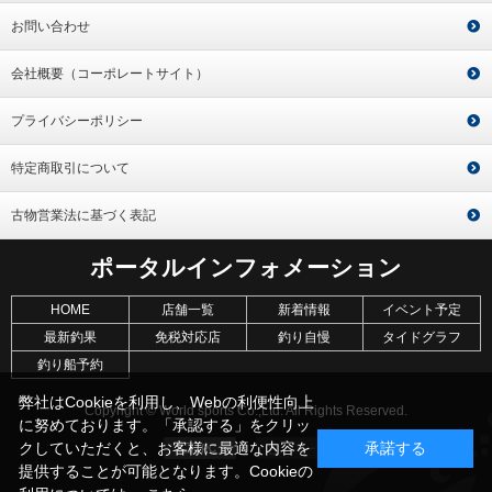
お問い合わせ
会社概要（コーポレートサイト）
プライバシーポリシー
特定商取引について
古物営業法に基づく表記
ポータルインフォメーション
HOME
店舗一覧
新着情報
イベント予定
最新釣果
免税対応店
釣り自慢
タイドグラフ
釣り船予約
弊社はCookieを利用し、Webの利便性向上
Copyright © World sports Co.,Ltd. All Rights Reserved.
に努めております。「承認する」をクリッ
クしていただくと、お客様に最適な内容を
承諾する
提供することが可能となります。Cookieの