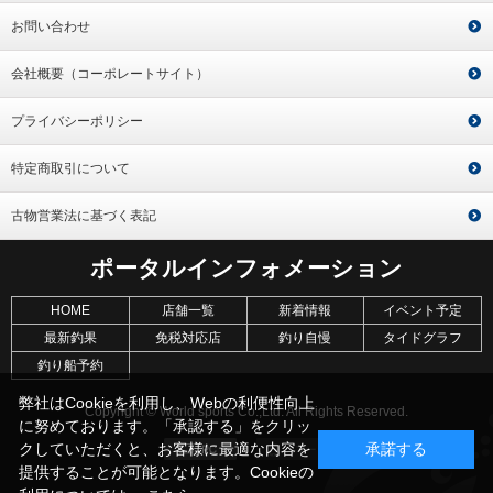
お問い合わせ
会社概要（コーポレートサイト）
プライバシーポリシー
特定商取引について
古物営業法に基づく表記
ポータルインフォメーション
HOME
店舗一覧
新着情報
イベント予定
最新釣果
免税対応店
釣り自慢
タイドグラフ
釣り船予約
弊社はCookieを利用し、Webの利便性向上
Copyright © World sports Co.,Ltd. All Rights Reserved.
に努めております。「承認する」をクリッ
クしていただくと、お客様に最適な内容を
承諾する
提供することが可能となります。Cookieの