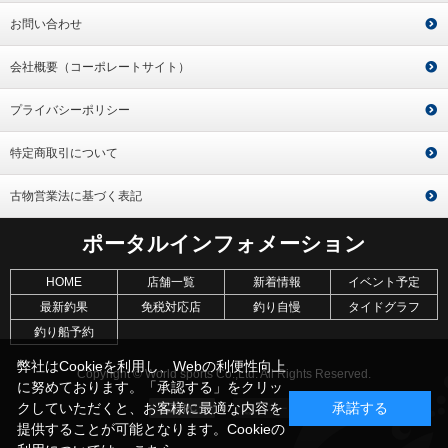
お問い合わせ
会社概要（コーポレートサイト）
プライバシーポリシー
特定商取引について
古物営業法に基づく表記
ポータルインフォメーション
HOME
店舗一覧
新着情報
イベント予定
最新釣果
免税対応店
釣り自慢
タイドグラフ
釣り船予約
弊社はCookieを利用し、Webの利便性向上
Copyright © World sports Co.,Ltd. All Rights Reserved.
に努めております。「承認する」をクリッ
クしていただくと、お客様に最適な内容を
承諾する
提供することが可能となります。Cookieの