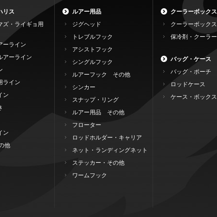
ハリス
ルアー用品
クーラーボックス
マズ・ライギョ用
ジグヘッド
クーラーボックス
トレブルフック
保冷剤・クーラー
アーライン
アシストフック
ルアーライン
バッグ・ケース
シングルフック
ン
バッグ・ポーチ
ルアーフック その他
用ライン
ロッドケース
シンカー
イン
ケース・ボックス
スナップ・リング
き
ルアー用品 その他
フローター
イン
ロッドホルダー・キャリア
の他
ネット・ランディングネット
ステッカー・その他
ワームフック