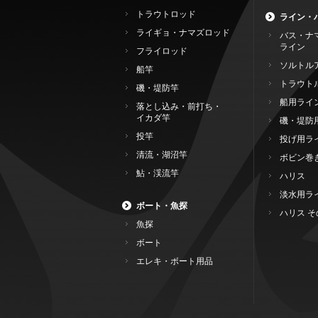
トラウトロッド
ライン・
ライギョ・ナマズロッド
バス・ナ
ライン
フライロッド
ソルトル
船竿
トラウト
磯・堤防竿
船用ライ
落とし込み・前打ち・
イカダ竿
磯・堤防
投竿
投げ用ラ
清流・湖沼竿
ボビン巻
鮎・渓流竿
ハリス
淡水用ラ
ボート・魚探
ハリス そ
魚探
ボート
エレキ・ボート用品