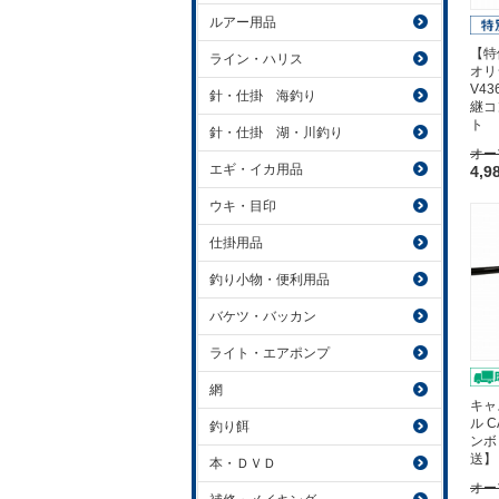
ルアー用品
【特
ライン・ハリス
オリ
V4
針・仕掛 海釣り
継コ
ト
針・仕掛 湖・川釣り
オー
エギ・イカ用品
4,9
ウキ・目印
仕掛用品
釣り小物・便利用品
バケツ・バッカン
ライト・エアポンプ
網
キャ
ル 
釣り餌
ンボ
送】
本・ＤＶＤ
オー