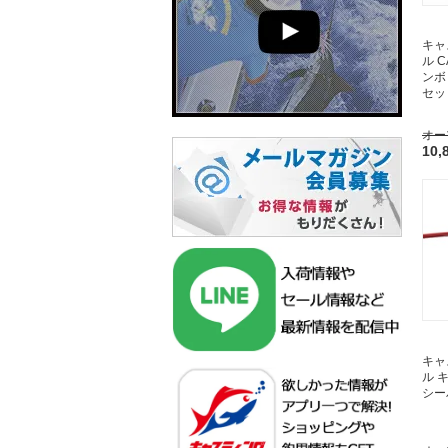
キャ
ル 
ンボ 
セッ
オー
10,
キャ
ル 
シー