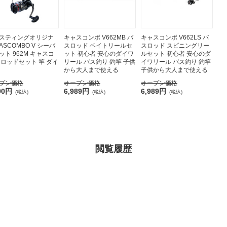
スティングオリジナ
キャスコンボ V662MB バ
キャスコンボ V662LS バ
ASCOMBO V シーバ
スロッド ベイトリールセ
スロッド スピニングリー
ット 962M キャスコ
ット 初心者 安心のダイワ
ルセット 初心者 安心のダ
 ロッドセット 竿 ダイ
リール バス釣り 釣竿 子供
イワリール バス釣り 釣竿
から大人まで使える
子供から大人まで使える
プン価格
オープン価格
オープン価格
90円
6,989円
6,989円
(税込)
(税込)
(税込)
閲覧履歴