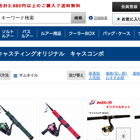
詳細検索
キャスティングオリジナル キャスコンボ
新着順
価格(安い順)
価格
示方法
サムネイル
並び替え
人気順
おすすめ順