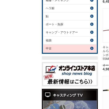
補修・メイキング
6,4
ヘラ鮒
鮎
ボート・魚探
キャンプ・アウトドアー
福袋
キャ
中古
ル 
ンボ
55M
オー
4,9