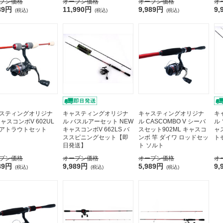
プン価格
オープン価格
オープン価格
オ
89円
11,990円
9,989円
9,
(税込)
(税込)
(税込)
スティングオリジナ
キャスティングオリジナ
キャスティングオリジナ
キ
キャスコンボV 602UL
ル バスルアーセット NEW
ル CASCOMBO V シーバ
ル
アトラウトセット
キャスコンボV 662LS バ
スセット902ML キャスコ
ャ
ススピニングセット【即
ンボ 竿 ダイワ ロッドセッ
ト
日発送】
ト ソルト
プン価格
オープン価格
オープン価格
オ
89円
9,989円
5,989円
9,
(税込)
(税込)
(税込)