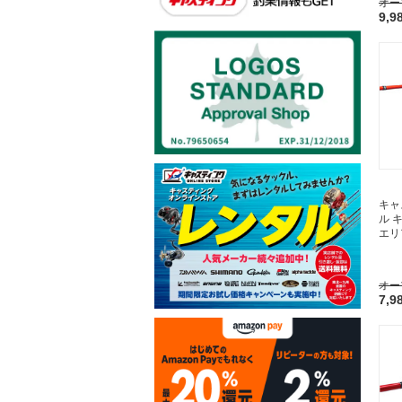
オー
9,9
キャ
ル 
エリ
オー
7,9