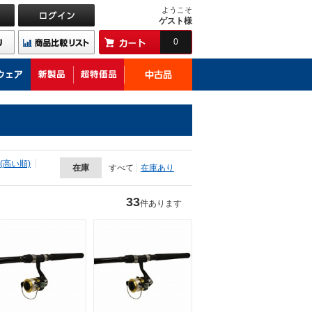
ようこそ
ゲスト様
0
(高い順)
在庫
すべて
在庫あり
33
件あります