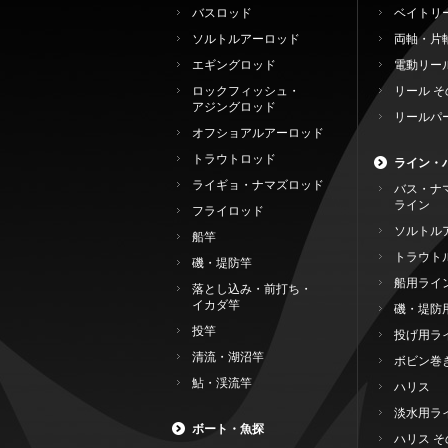
バスロッド
ベイトリ
ソルトルアーロッド
両軸・片
エギングロッド
電動リー
ロックフィッシュ・
リール そ
アジングロッド
リールパ
オフショアルアーロッド
トラウトロッド
ライン・
ライギョ・ナマズロッド
バス・ナ
ライン
フライロッド
ソルトル
船竿
トラウト
磯・堤防竿
船用ライ
落とし込み・前打ち・
イカダ竿
磯・堤防
投竿
投げ用ラ
清流・湖沼竿
ボビン巻
鮎・渓流竿
ハリス
淡水用ラ
ボート・魚探
ハリス そ