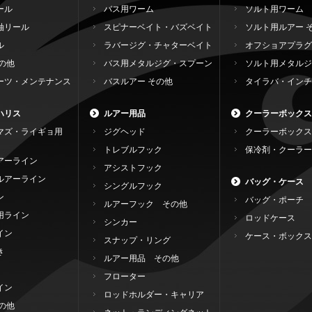
ール
バス用ワーム
ソルト用ワーム
軸リール
スピナーベイト・バズベイト
ソルト用ルアー 
ル
ラバージグ・チャターベイト
オフショアプラグ
の他
バス用メタルジグ・スプーン
ソルト用メタルジ
ーツ・メンテナンス
バスルアー その他
タイラバ・インチ
ハリス
ルアー用品
クーラーボックス
マズ・ライギョ用
ジグヘッド
クーラーボックス
トレブルフック
保冷剤・クーラー
アーライン
アシストフック
ルアーライン
バッグ・ケース
シングルフック
ン
バッグ・ポーチ
ルアーフック その他
用ライン
ロッドケース
シンカー
イン
ケース・ボックス
スナップ・リング
き
ルアー用品 その他
フローター
イン
ロッドホルダー・キャリア
の他