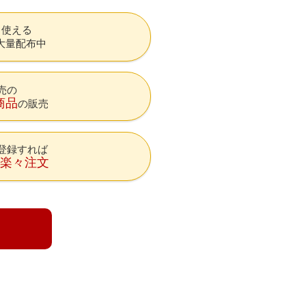
も使える
大量配布中
売の
商品
の販売
登録すれば
降楽々注文