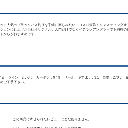
ット人気のブラックバス釣りを手軽に楽しみたい！コスパ最強！キャスティングオ
ションに仕上げた当社オリジナル。入門だけでなくベテランアングラーでも納得の
トからがおすすめです。
ｇ ライン：2.5-6lb カーボン：97％ リール ギア比：5.3:1 自重：270ｇ 糸巻量：6
めご了承下さい。
この商品に寄せられたレビューはまだありません。