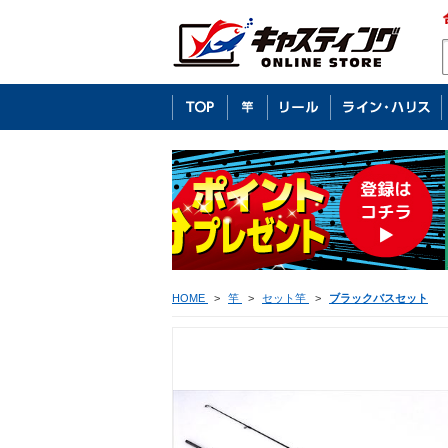
HOME
>
竿
>
セット竿
>
ブラックバスセット