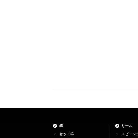
竿
リール
セット竿
スピニン