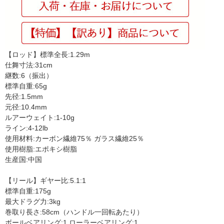
【ロッド】標準全長:1.29m
仕舞寸法:31cm
継数:6（振出）
標準自重:65g
先径:1.5mm
元径:10.4mm
ルアーウェイト:1-10g
ライン:4-12lb
使用材料:カーボン繊維75％ ガラス繊維25％
使用樹脂:エポキシ樹脂
生産国:中国
【リール】ギヤー比:5.1:1
標準自重:175g
最大ドラグ力:3kg
巻取り長さ:58cm（ハンドル一回転あたり）
ボールベアリング:1 ローラーベアリング:1