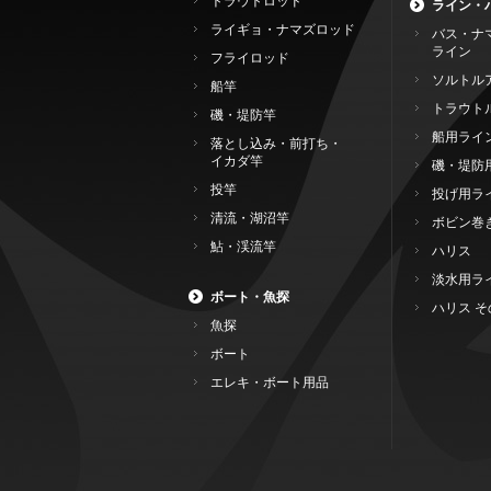
トラウトロッド
ライン・
ライギョ・ナマズロッド
バス・ナ
ライン
フライロッド
ソルトル
船竿
トラウト
磯・堤防竿
船用ライ
落とし込み・前打ち・
イカダ竿
磯・堤防
投竿
投げ用ラ
清流・湖沼竿
ボビン巻
鮎・渓流竿
ハリス
淡水用ラ
ボート・魚探
ハリス そ
魚探
ボート
エレキ・ボート用品