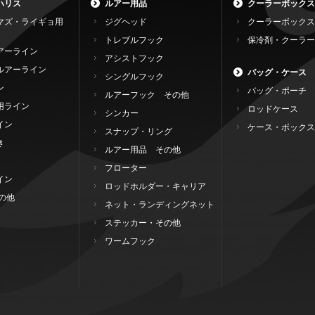
ハリス
ルアー用品
クーラーボックス
マズ・ライギョ用
ジグヘッド
クーラーボックス
トレブルフック
保冷剤・クーラー
アーライン
アシストフック
ルアーライン
バッグ・ケース
シングルフック
ン
バッグ・ポーチ
ルアーフック その他
用ライン
ロッドケース
シンカー
イン
ケース・ボックス
スナップ・リング
き
ルアー用品 その他
フローター
イン
ロッドホルダー・キャリア
の他
ネット・ランディングネット
ステッカー・その他
ワームフック