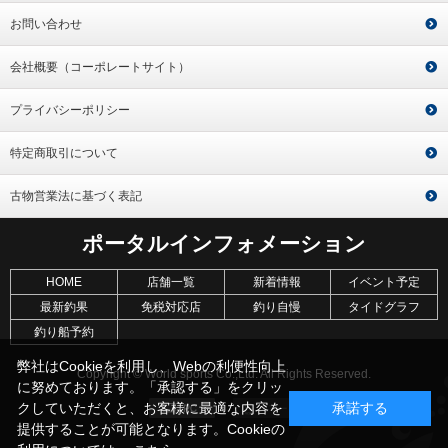
お問い合わせ
会社概要（コーポレートサイト）
プライバシーポリシー
特定商取引について
古物営業法に基づく表記
ポータルインフォメーション
HOME
店舗一覧
新着情報
イベント予定
最新釣果
免税対応店
釣り自慢
タイドグラフ
釣り船予約
弊社はCookieを利用し、Webの利便性向上
Copyright © World sports Co.,Ltd. All Rights Reserved.
に努めております。「承認する」をクリッ
クしていただくと、お客様に最適な内容を
承諾する
提供することが可能となります。Cookieの