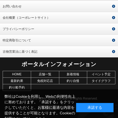
お問い合わせ
会社概要（コーポレートサイト）
プライバシーポリシー
特定商取引について
古物営業法に基づく表記
ポータルインフォメーション
HOME
店舗一覧
新着情報
イベント予定
最新釣果
免税対応店
釣り自慢
タイドグラフ
釣り船予約
弊社はCookieを利用し、Webの利便性向上
Copyright © World sports Co.,Ltd. All Rights Reserved.
に努めております。「承認する」をクリッ
クしていただくと、お客様に最適な内容を
承諾する
提供することが可能となります。Cookieの