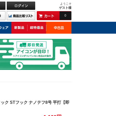
ようこそ
ゲスト様
0
ク STフック ナノテフ8号 平打【即