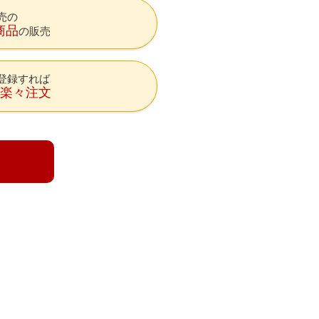
売の
商品
の販売
登録すれば
降楽々注文