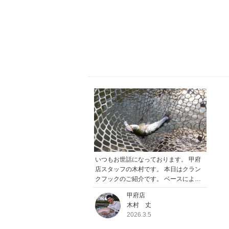
いつもお世話になっております。 甲府
店スタッフの木村です。 本日はクラン
クフックのご紹介です。 ベースによく
STフックを使用しているのですが、掛
甲府店
かってすぐにバレてしまう時はプレッソ
木村 丈
ショートマルチに変えてたりします。
2026.3.5
それでも一匹キャッチできない時はオー
ナーのSBL14に...と、それぞれ変えてあ