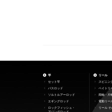
竿
リール
セット竿
スピニン
バスロッド
ベイトリ
ソルトルアーロッド
両軸・片
エギングロッド
電動リー
ロックフィッシュ・
リール そ
アジングロッド