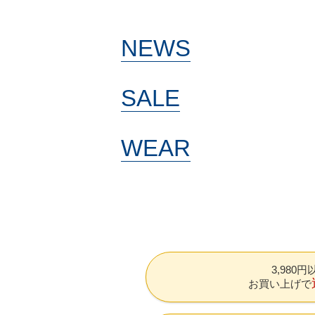
げると釣果が伸びますヨ。 ご存知の方
は多いと思いますが、9番は団子魚の純
正フックでもあります。 特に、これら
NEWS
のフックはコスパに優れているので、掛
からなかったら即交換が躊躇なくできま
すね♪ クラピーやモカ、ワウくらいのサ
SALE
イズのクランクやさかさニョロには8
番、団子魚やトレモスリムなど小粒なク
ランクには10番をよく使ってますが、
フック絡みが気になる場合はフロントフ
WEAR
ックをワンサイズ小さくしたり、逆にチ
ェイスがゆっくりの時はリアフックを大
きくしたり...色々工夫ができますよ。 あ
とは軸が太いフックを使うことで、浮力
がシビアな団子魚やふわう、スリムSS
などの浮力を調整できたり... オンライン
ストアにも、上記フックは入荷しますの
で是非ご活用ください。
3,980
お買い上げで