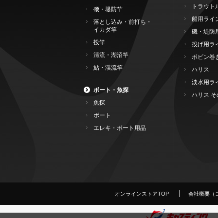
トラウト
磯・堤防竿
船用ライ
落とし込み・前打ち・
イカダ竿
磯・堤防
投竿
投げ用ラ
清流・湖沼竿
ボビン巻
鮎・渓流竿
ハリス
淡水用ラ
ボート・魚探
ハリス そ
魚探
ボート
エレキ・ボート用品
オンラインストアTOP
会社概要（