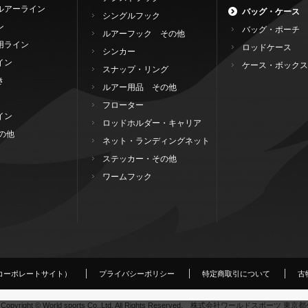
ルアーライン
バッグ・ケース
シングルフック
ン
バッグ・ポーチ
ルアーフック その他
用ライン
ロッドケース
シンカー
イン
ケース・ボックス
スナップ・リング
き
ルアー用品 その他
フローター
イン
ロッドホルダー・キャリア
の他
ネット・ランディングネット
ステッカー・その他
ワームフック
コーポレートサイト）
プライバシーポリシー
特定商取引について
古
Copyright © World sports Co.,Ltd. All Rights Reserved. 株式会社ワールドスポーツ 