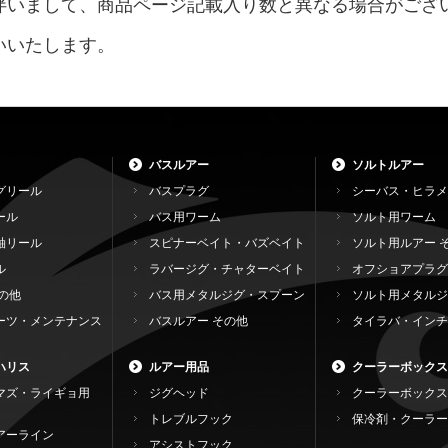
伴いまして、商品ページ記載入り数と異なる場合がござ
いいたします。
バスルアー
ソルトルアー
グリール
バスプラグ
シーバス・ヒラメ
ール
バス用ワーム
ソルト用ワーム
軸リール
スピナーベイト・バズベイト
ソルト用ルアー 
ル
ラバージグ・チャターベイト
オフショアプラグ
の他
バス用メタルジグ・スプーン
ソルト用メタルジ
ーツ・メンテナンス
バスルアー その他
タイラバ・インチ
ハリス
ルアー用品
クーラーボックス
マズ・ライギョ用
ジグヘッド
クーラーボックス
トレブルフック
保冷剤・クーラー
アーライン
アシストフック