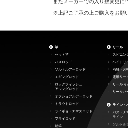
またメーカーでの入り数変更に
※上記ご了承の上ご購入をお願
竿
リール
セット竿
スピニン
バスロッド
ベイトリ
ソルトルアーロッド
両軸・片
エギングロッド
電動リー
ロックフィッシュ・
リール そ
アジングロッド
リールパ
オフショアルアーロッド
トラウトロッド
ライン・
ライギョ・ナマズロッド
バス・ナ
ライン
フライロッド
ソルトル
船竿