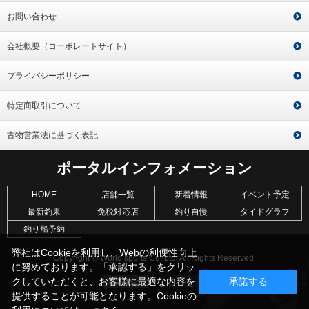
お問い合わせ
会社概要（コーポレートサイト）
プライバシーポリシー
特定商取引について
古物営業法に基づく表記
ポータルインフォメーション
HOME
店舗一覧
新着情報
イベント予定
最新釣果
免税対応店
釣り自慢
タイドグラフ
釣り船予約
弊社はCookieを利用し、Webの利便性向上
Copyright © World sports Co.,Ltd. All Rights Reserved.
に努めております。「承認する」をクリッ
クしていただくと、お客様に最適な内容を
承諾する
提供することが可能となります。Cookieの