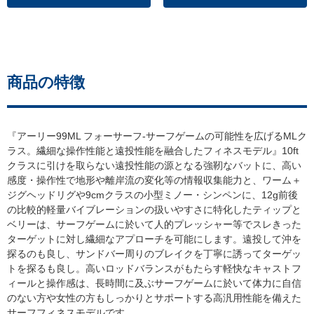
商品の特徴
『アーリー99ML フォーサーフ-サーフゲームの可能性を広げるMLク
ラス。繊細な操作性能と遠投性能を融合したフィネスモデル』10ft
クラスに引けを取らない遠投性能の源となる強靭なバットに、高い
感度・操作性で地形や離岸流の変化等の情報収集能力と、ワーム＋
ジグヘッドリグや9cmクラスの小型ミノー・シンペンに、12g前後
の比較的軽量バイブレーションの扱いやすさに特化したティップと
ベリーは、サーフゲームに於いて人的プレッシャー等でスレきった
ターゲットに対し繊細なアプローチを可能にします。遠投して沖を
探るのも良し、サンドバー周りのブレイクを丁寧に誘ってターゲッ
トを探るも良し。高いロッドバランスがもたらす軽快なキャストフ
ィールと操作感は、長時間に及ぶサーフゲームに於いて体力に自信
のない方や女性の方もしっかりとサポートする高汎用性能を備えた
サーフフィネスモデルです。