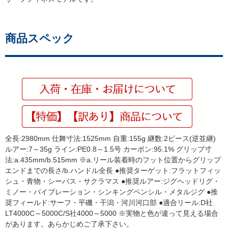
商品スペック
全長:2980mm 仕舞寸法:1525mm 自重:155g 継数:2ピース(逆並継)
ルアー:7～35g ライン:PE0.8～1.5号 カーボン:95.1% グリップ寸
法:a.435mm/b.515mm ※a.リール装着時のフット位置からグリップ
エンドまでの長さ/b.ハンドル全長 ●推奨ターゲット:フラットフィッ
シュ・青物・シーバス・サクラマス ●推奨ルアー:ジグヘッドリグ・
ミノー・バイブレーション・シンキングペンシル・メタルジグ ●推
奨フィールド:サーフ・平磯・干潟・河川河口部 ●適合リール:D社
LT4000C～5000C/S社4000～5000 ※実物と色が違って見える場合
があります。あらかじめご了承下さい。