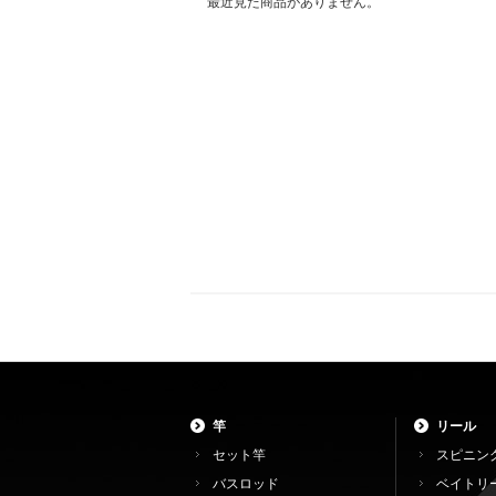
最近見た商品がありません。
竿
リール
セット竿
スピニン
バスロッド
ベイトリ