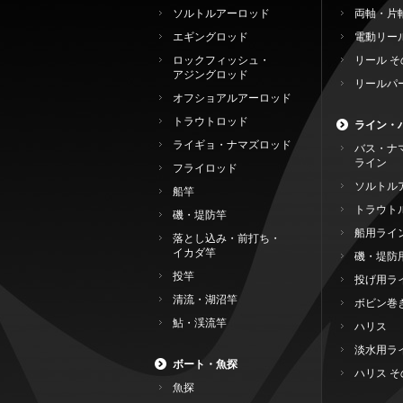
ソルトルアーロッド
両軸・片
エギングロッド
電動リー
ロックフィッシュ・
リール そ
アジングロッド
リールパ
オフショアルアーロッド
トラウトロッド
ライン・
ライギョ・ナマズロッド
バス・ナ
ライン
フライロッド
ソルトル
船竿
トラウト
磯・堤防竿
船用ライ
落とし込み・前打ち・
イカダ竿
磯・堤防
投竿
投げ用ラ
清流・湖沼竿
ボビン巻
鮎・渓流竿
ハリス
淡水用ラ
ボート・魚探
ハリス そ
魚探