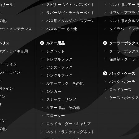
軸リール
スピナーベイト・バズベイト
ソルト用ルアー 
ル
ラバージグ・チャターベイト
オフショアプラグ
の他
バス用メタルジグ・スプーン
ソルト用メタルジ
ーツ・メンテナンス
バスルアー その他
タイラバ・インチ
ハリス
ルアー用品
クーラーボックス
マズ・ライギョ用
ジグヘッド
クーラーボックス
トレブルフック
保冷剤・クーラー
アーライン
アシストフック
ルアーライン
バッグ・ケース
シングルフック
ン
バッグ・ポーチ
ルアーフック その他
用ライン
ロッドケース
シンカー
イン
ケース・ボックス
スナップ・リング
き
ルアー用品 その他
フローター
イン
ロッドホルダー・キャリア
の他
ネット・ランディングネット