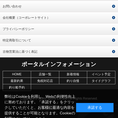
お問い合わせ
会社概要（コーポレートサイト）
プライバシーポリシー
特定商取引について
古物営業法に基づく表記
ポータルインフォメーション
HOME
店舗一覧
新着情報
イベント予定
最新釣果
免税対応店
釣り自慢
タイドグラフ
釣り船予約
弊社はCookieを利用し、Webの利便性向上
Copyright © World sports Co.,Ltd. All Rights Reserved.
に努めております。「承認する」をクリッ
クしていただくと、お客様に最適な内容を
承諾する
提供することが可能となります。Cookieの