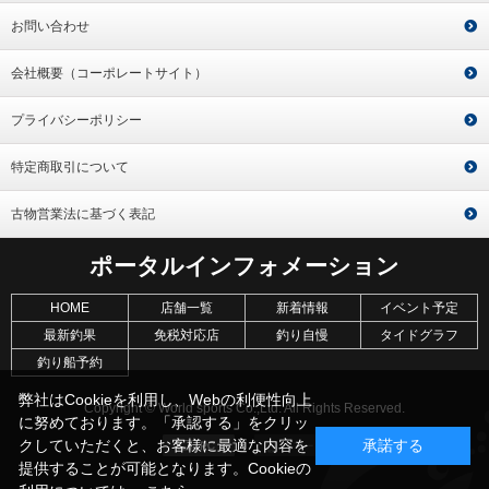
お問い合わせ
会社概要（コーポレートサイト）
プライバシーポリシー
特定商取引について
古物営業法に基づく表記
ポータルインフォメーション
HOME
店舗一覧
新着情報
イベント予定
最新釣果
免税対応店
釣り自慢
タイドグラフ
釣り船予約
弊社はCookieを利用し、Webの利便性向上
Copyright © World sports Co.,Ltd. All Rights Reserved.
に努めております。「承認する」をクリッ
クしていただくと、お客様に最適な内容を
承諾する
提供することが可能となります。Cookieの