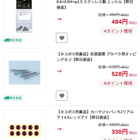
8.6×4.5H×φ2.5 ステンレス製 ニッケル【即日
発送】
定価：
484円
(税込)
484円
(税込)
4ポイント獲得
【ネコポス対象品】杉原産業 プロペラ用タッピ
ングネジ【即日発送】
定価：
528円
(税込)
528円
(税込)
4ポイント獲得
【ネコポス対象品】カハラジャパン KJリアル
アイ4.5レッドアイ【即日発送】
定価：
330円
(税込)
330円
(税込)