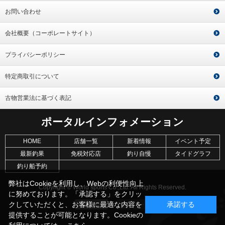
お問い合わせ
会社概要（コーポレートサイト）
プライバシーポリシー
特定商取引について
古物営業法に基づく表記
ポータルインフォメーション
HOME
店舗一覧
新着情報
イベント予定
最新釣果
免税対応店
釣り自慢
タイドグラフ
釣り船予約
弊社はCookieを利用し、Webの利便性向上
Copyright © World sports Co.,Ltd. All Rights Reserved.
に努めております。「承認する」をクリッ
クしていただくと、お客様に最適な内容を
承諾する
提供することが可能となります。Cookieの