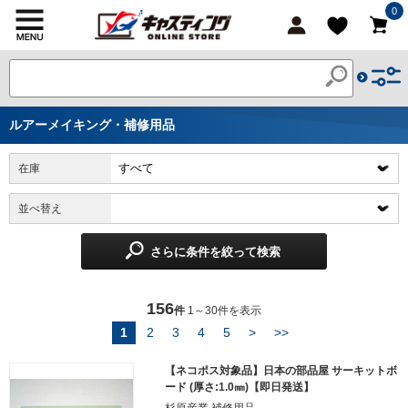
0
ルアーメイキング・補修用品
在庫
並べ替え
さらに条件を絞って検索
156
件
1～30件を表示
1
2
3
4
5
>
>>
【ネコポス対象品】日本の部品屋 サーキットボ
ード (厚さ:1.0㎜)【即日発送】