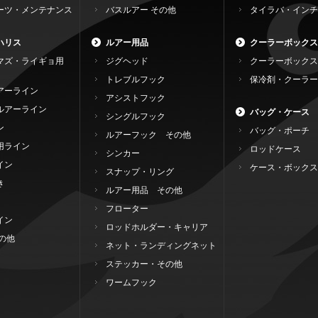
ーツ・メンテナンス
バスルアー その他
タイラバ・インチ
ハリス
ルアー用品
クーラーボックス
マズ・ライギョ用
ジグヘッド
クーラーボックス
トレブルフック
保冷剤・クーラー
アーライン
アシストフック
ルアーライン
バッグ・ケース
シングルフック
ン
バッグ・ポーチ
ルアーフック その他
用ライン
ロッドケース
シンカー
イン
ケース・ボックス
スナップ・リング
き
ルアー用品 その他
フローター
イン
ロッドホルダー・キャリア
の他
ネット・ランディングネット
ステッカー・その他
ワームフック