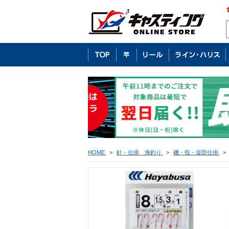
HOME
>
針・仕掛 海釣り
>
磯・投・堤防仕掛
>