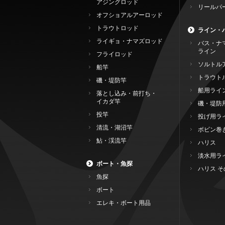
アジングロッド
リールパ
オフショアルアーロッド
トラウトロッド
ライン・
ライギョ・ナマズロッド
バス・ナ
ライン
フライロッド
ソルトル
船竿
トラウト
磯・堤防竿
船用ライ
落とし込み・前打ち・
イカダ竿
磯・堤防
投竿
投げ用ラ
清流・湖沼竿
ボビン巻
鮎・渓流竿
ハリス
淡水用ラ
ボート・魚探
ハリス そ
魚探
ボート
エレキ・ボート用品