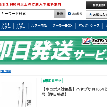
詳細検索
投げ仕掛
【ネコポス対象品】ハヤブサ NT664 
号【即日発送】