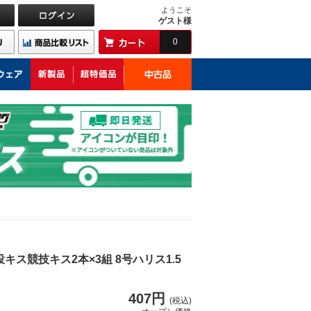
ようこそ
ゲスト様
0
投キス競技キス2本×3組 8号ハリス1.5
407円
(税込)