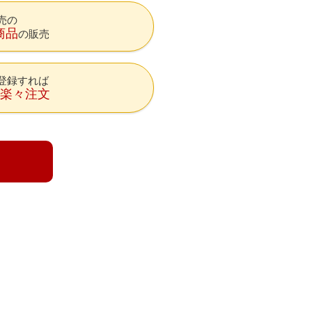
売の
商品
の販売
登録すれば
降楽々注文