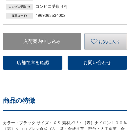
コンビニ受取り可
コンビニ受取り:
4969363534002
商品コード:
入荷案内申し込み
お気に入り
店舗在庫を確認
お問い合わせ
商品の特徴
カラー：ブラック サイズ：ＸＳ 素材／甲：［表］ナイロン１００％
［裏］クロロプレン合成ゴム 掌：合成皮革 部分：人工皮革、合