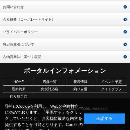
お問い合わせ
会社概要（コーポレートサイト）
プライバシーポリシー
特定商取引について
古物営業法に基づく表記
ポータルインフォメーション
HOME
店舗一覧
新着情報
イベント予定
最新釣果
免税対応店
釣り自慢
タイドグラフ
釣り船予約
弊社はCookieを利用し、Webの利便性向上
Copyright © World sports Co.,Ltd. All Rights Reserved.
に努めております。「承認する」をクリッ
クしていただくと、お客様に最適な内容を
承諾する
提供することが可能となります。Cookieの