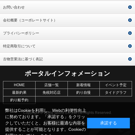
お問い合わせ
会社概要（コーポレートサイト）
プライバシーポリシー
特定商取引について
古物営業法に基づく表記
ポータルインフォメーション
HOME
店舗一覧
新着情報
イベント予定
最新釣果
免税対応店
釣り自慢
タイドグラフ
釣り船予約
弊社はCookieを利用し、Webの利便性向上
Copyright © World sports Co.,Ltd. All Rights Reserved.
に努めております。「承認する」をクリッ
クしていただくと、お客様に最適な内容を
承諾する
提供することが可能となります。Cookieの