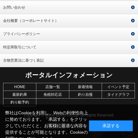
お問い合わせ
会社概要（コーポレートサイト）
プライバシーポリシー
特定商取引について
古物営業法に基づく表記
ポータルインフォメーション
HOME
店舗一覧
新着情報
イベント予定
最新釣果
免税対応店
釣り自慢
タイドグラフ
釣り船予約
弊社はCookieを利用し、Webの利便性向上
Copyright © World sports Co.,Ltd. All Rights Reserved.
に努めております。「承認する」をクリッ
クしていただくと、お客様に最適な内容を
承諾する
提供することが可能となります。Cookieの