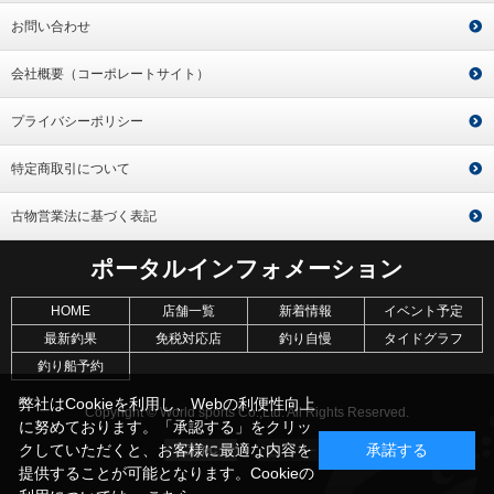
お問い合わせ
会社概要（コーポレートサイト）
プライバシーポリシー
特定商取引について
古物営業法に基づく表記
ポータルインフォメーション
HOME
店舗一覧
新着情報
イベント予定
最新釣果
免税対応店
釣り自慢
タイドグラフ
釣り船予約
弊社はCookieを利用し、Webの利便性向上
Copyright © World sports Co.,Ltd. All Rights Reserved.
に努めております。「承認する」をクリッ
クしていただくと、お客様に最適な内容を
承諾する
提供することが可能となります。Cookieの