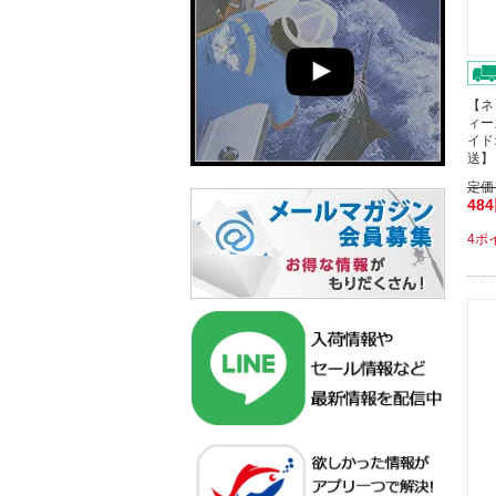
【ネ
ィー
イド
送】
定価
48
4ポ