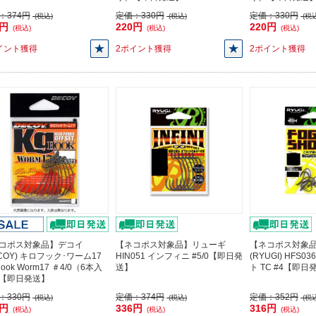
：
374円
定価：
330円
定価：
330円
(税込)
(税込)
(税込
6円
220円
220円
(税込)
(税込)
(税込)
イント獲得
2ポイント獲得
2ポイント獲得
コポス対象品】デコイ
【ネコポス対象品】リューギ
【ネコポス対象
ECOY) キロフック･ワーム17
HIN051 インフィニ #5/0【即日発
(RYUGI) HFS
Hook Worm17 ＃4/0（6本入
送】
ト TC #4【即日
【即日発送】
：
330円
定価：
374円
定価：
352円
(税込)
(税込)
(税込
0円
336円
316円
(税込)
(税込)
(税込)