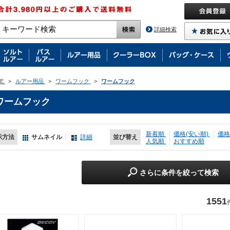
詳細検索
E
>
ルアー用品
>
ワームフック
>
ワームフック
ワームフック
新着順
価格(安い順)
価格
示方法
サムネイル
詳細
並び替え
人気順
おすすめ順
さらに条件を絞って検索
1551