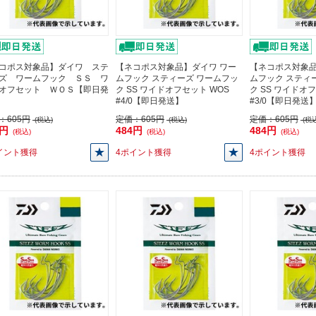
コポス対象品】ダイワ ステ
【ネコポス対象品】ダイワ ワー
【ネコポス対象品
ズ ワームフック ＳＳ ワ
ムフック スティーズ ワームフッ
ムフック スティ
オフセット ＷＯＳ【即日発
ク SS ワイドオフセット WOS
ク SS ワイドオ
#4/0【即日発送】
#3/0【即日発送
：
605円
定価：
605円
定価：
605円
(税込)
(税込)
(税込
4円
484円
484円
(税込)
(税込)
(税込)
イント獲得
4ポイント獲得
4ポイント獲得