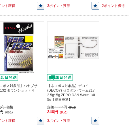
イント獲得
3ポイント獲得
2ポイント獲得
コポス対象品】ハヤブサ
【ネコポス対象品】デコイ
R132 ダウンショット 4
(DECOY) ゼロダン･ワーム217
2.5g~5g ZERO-DAN Worm 1/0-
5g【即日発送】
プン価格
定価：
385円
(税込)
9円
346円
(税込)
(税込)
イント獲得
3ポイント獲得