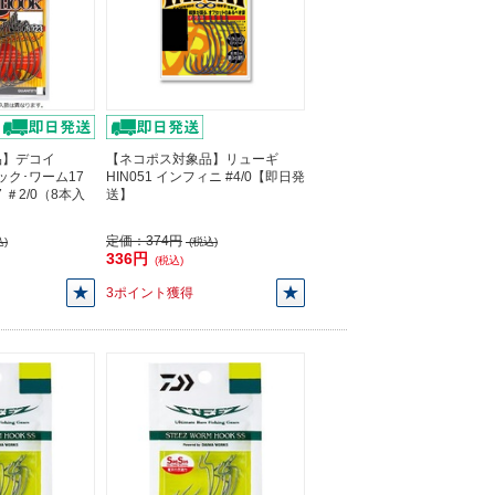
品】デコイ
【ネコポス対象品】リューギ
フック･ワーム17
HIN051 インフィニ #4/0【即日発
17 ＃2/0（8本入
送】
】
定価：
374円
)
(税込)
336円
(税込)
3ポイント獲得