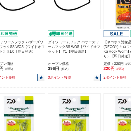
ワ ワームフック バザーズワ
ダイワ ワームフック バザーズワ
【ネコポス対象
フックSS WOS【ワイドオフ
ームフックSS WOS【ワイドオフ
(DECOY) キロ
ト】 #1/0【即日発送】
セット】 #1【即日発送】
Kg Hook Worm
り）【即日発送
プン価格
オープン価格
定価：
330円
(税込
6円
396円
220円
(税込)
(税込)
(税込)
イント獲得
3ポイント獲得
2ポイント獲得