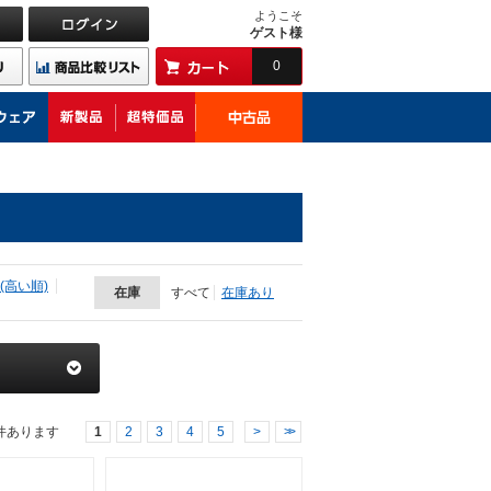
ようこそ
ゲスト様
0
(高い順)
在庫
すべて
在庫あり
件あります
1
2
3
4
5
>
>>