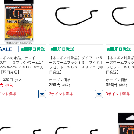
コポス対象品】デコイ
【ネコポス対象品】ダイワ バサ
【ネコポス対象
ECOY) キロフック･ワーム17
ーズワームフックＳＳ ワイドオ
ーズワームフッ
Hook Worm17 ＃1/0（9本入
フセット ＷＯＳ ＃３／０【即
フセット ＷＯ
【即日発送】
日発送】
日発送】
：
330円
オープン価格
オープン価格
(税込)
0円
396円
396円
(税込)
(税込)
(税込)
イント獲得
3ポイント獲得
3ポイント獲得