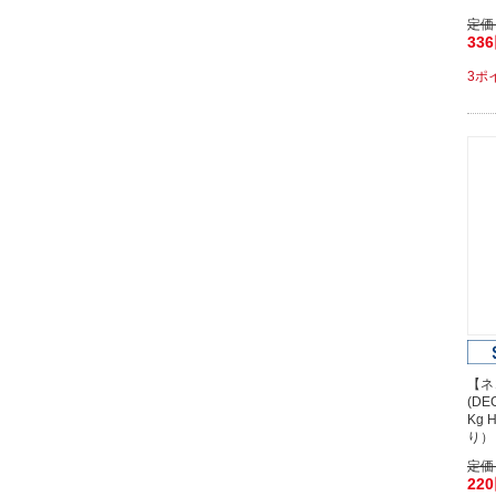
定価
33
3ポ
【ネ
(D
Kg 
り）
定価
22