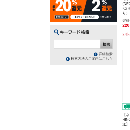
(D
Kg 
り）
定価
22
2ポ
詳細検索
検索方法のご案内はこちら
【ネ
HIN
送】