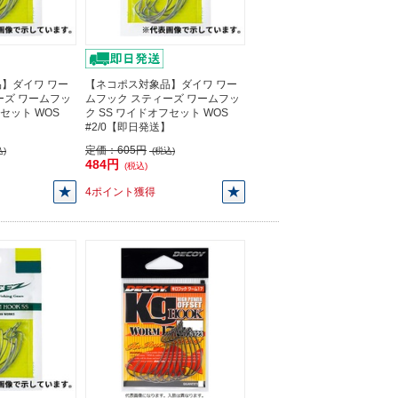
】ダイワ ワー
【ネコポス対象品】ダイワ ワー
ーズ ワームフッ
ムフック スティーズ ワームフッ
フセット WOS
ク SS ワイドオフセット WOS
】
#2/0【即日発送】
定価：
605円
)
(税込)
484円
(税込)
4ポイント獲得