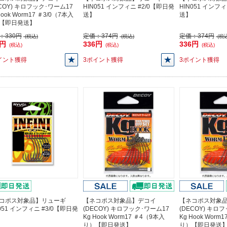
ECOY) キロフック･ワーム17
HIN051 インフィニ #2/0【即日発
HIN051 インフ
Hook Worm17 ＃3/0（7本入
送】
送】
【即日発送】
：
330円
定価：
374円
定価：
374円
(税込)
(税込)
(税込
0円
336円
336円
(税込)
(税込)
(税込)
イント獲得
3ポイント獲得
3ポイント獲得
コポス対象品】リューギ
【ネコポス対象品】デコイ
【ネコポス対象
051 インフィニ #3/0【即日発
(DECOY) キロフック･ワーム17
(DECOY) キロ
Kg Hook Worm17 ＃4（9本入
Kg Hook Worm
り）【即日発送】
り）【即日発送