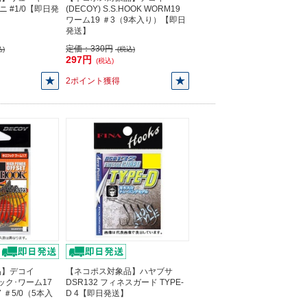
ィニ #1/0【即日発
(DECOY) S.S.HOOK WORM19
ワーム19 ＃3（9本入り）【即日
発送】
定価：
330円
)
(税込)
297円
(税込)
2ポイント獲得
品】デコイ
【ネコポス対象品】ハヤブサ
フック･ワーム17
DSR132 フィネスガード TYPE-
17 ＃5/0（5本入
D 4【即日発送】
】