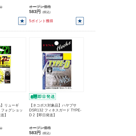
オープン価格
)
583円
(税込)
5ポイント獲得
品】リューギ
【ネコポス対象品】ハヤブサ
036 フォグショッ
DSR132 フィネスガード TYPE-
発送】
D 2【即日発送】
オープン価格
)
583円
(税込)