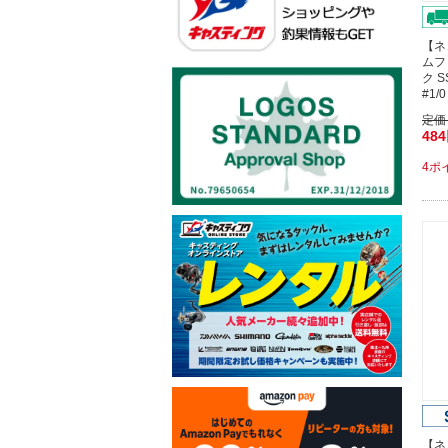
【ネ
ムフ
ク 
#1
定価
48
4ポ
【ネ