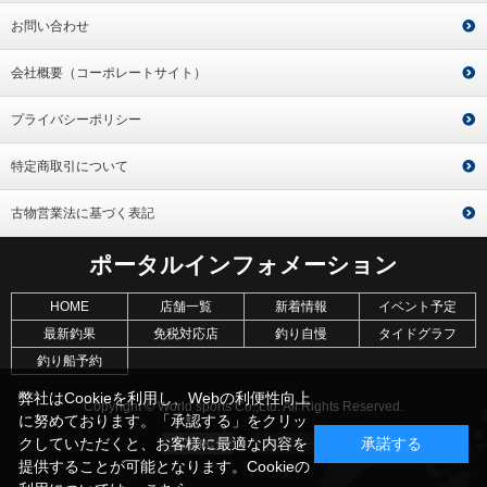
お問い合わせ
会社概要（コーポレートサイト）
プライバシーポリシー
特定商取引について
古物営業法に基づく表記
ポータルインフォメーション
HOME
店舗一覧
新着情報
イベント予定
最新釣果
免税対応店
釣り自慢
タイドグラフ
釣り船予約
弊社はCookieを利用し、Webの利便性向上
Copyright © World sports Co.,Ltd. All Rights Reserved.
に努めております。「承認する」をクリッ
クしていただくと、お客様に最適な内容を
承諾する
提供することが可能となります。Cookieの