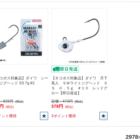
コポス対象品】ダイワ シー
【ネコポス対象品】ダイワ 月下
グヘッド SS 7g #2
美人 ＳＷライトジグヘッド Ｓ
Ｓ ０．５ｇ ＃１０ レッドグ
ロー【即日発送】
：
825円
定価：
473円
(税込)
(税込)
0円
378円
(税込)
(税込)
イント獲得
3ポイント獲得
2978