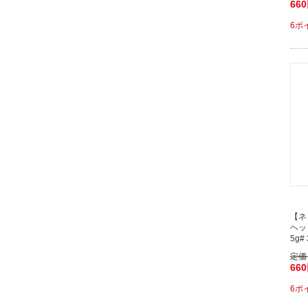
66
6ポ
【ネ
ヘッ
5g# 
定価
66
6ポ