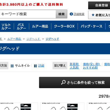
詳細検索
E
>
ルアー用品
>
ジグヘッド
>
ジグヘッド
ジグヘッド
新着順
価格(安い順)
価格
示方法
サムネイル
詳細
並び替え
人気順
おすすめ順
さらに条件を絞って検索
2978