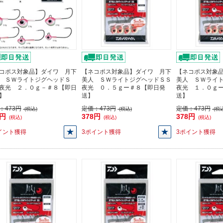
コポス対象品】ダイワ 月下
【ネコポス対象品】ダイワ 月下
【ネコポス対象
 ＳＷライトジグヘッドＳ
美人 ＳＷライトジグヘッドＳＳ
美人 ＳＷライ
夜光 ２．０ｇ－＃８【即日
夜光 ０．５ｇー＃８【即日発
夜光 １．０ｇ
】
送】
送】
：
473円
定価：
473円
定価：
473円
(税込)
(税込)
(税込
8円
378円
378円
(税込)
(税込)
(税込)
イント獲得
3ポイント獲得
3ポイント獲得