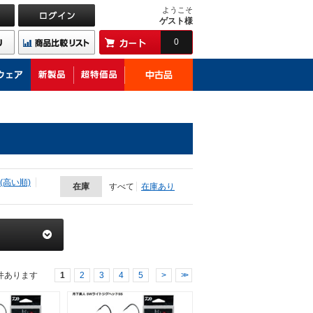
ようこそ
ゲスト様
0
(高い順)
在庫
すべて
在庫あり
件あります
1
2
3
4
5
>
>>