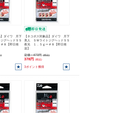
品】ダイワ 月下
【ネコポス対象品】ダイワ 月下
トジグヘッドＳＳ
美人 ＳＷライトジグヘッドＳＳ
ー＃８【即日発
夜光 １．５ｇー＃８【即日発
送】
定価：
473円
)
(税込)
378円
(税込)
3ポイント獲得