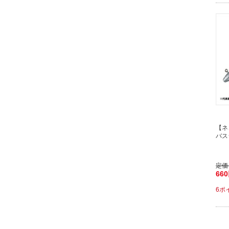
【ネ
バスジ
定価
66
6ポ