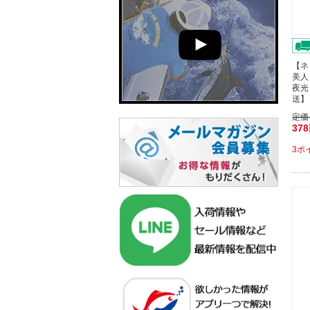
【ネ
美人
夜光
送】
定価
37
3ポ