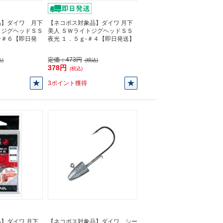
品】ダイワ 月下
【ネコポス対象品】ダイワ 月下
トジグヘッドＳＳ
美人 ＳＷライトジグヘッドＳＳ
ー＃６【即日発
夜光 １．５ｇ-＃４【即日発送】
定価：
473円
)
(税込)
378円
(税込)
3ポイント獲得
】ダイワ 月下
【ネコポス対象品】ダイワ シー