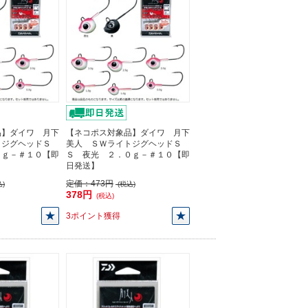
品】ダイワ 月下
【ネコポス対象品】ダイワ 月下
トジグヘッドＳ
美人 ＳＷライトジグヘッドＳ
５ｇ－＃１０【即
Ｓ 夜光 ２．０ｇ－＃１０【即
日発送】
定価：
473円
)
(税込)
378円
(税込)
3ポイント獲得