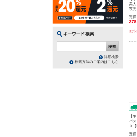
美人
夜光
定価
37
3ポ
詳細検索
検索方法のご案内はこちら
【ネ
バス
０【
定価