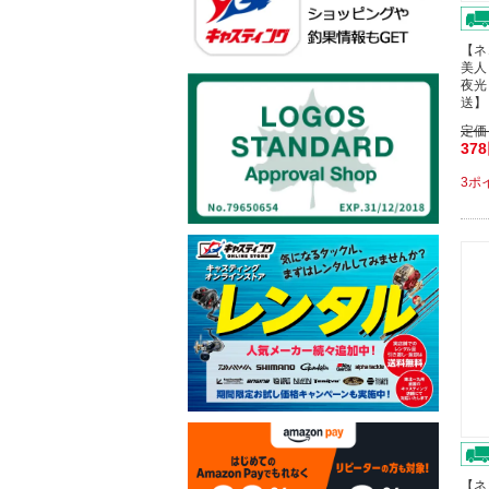
【ネ
美人
夜光
送】
定価
37
3ポ
【ネ