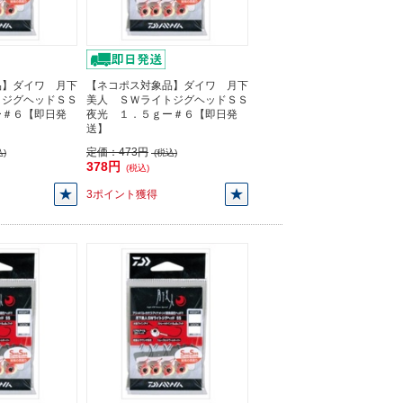
品】ダイワ 月下
【ネコポス対象品】ダイワ 月下
トジグヘッドＳＳ
美人 ＳＷライトジグヘッドＳＳ
ー＃６【即日発
夜光 １．５ｇー＃６【即日発
送】
定価：
473円
)
(税込)
378円
(税込)
3ポイント獲得