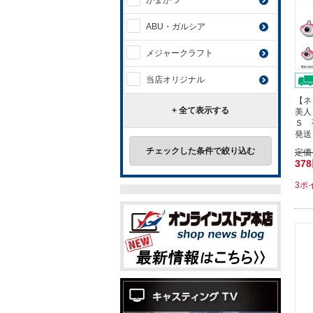
がまかつ
ABU・ガルシア
メジャークラフト
当店オリジナル
【ネ
+ 全て表示する
美人
Ｓ 
発送
チェックした条件で絞り込む
定価
37
3ポ