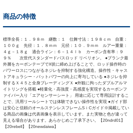
商品の特徴
標準全長：１．９８ｍ 継数：１ 仕舞寸法：１９８ｃｍ 自重：
１００ｇ 先径：１．８ｍｍ 元径：１０．９ｍｍ ルアー重量：
４ｇ－１８ｇ 適合ライン：６－１４ｌｂ カーボン含有率：９
９％ 次世代スタンダードバスロッド リベリオン。 ●ブランク最
外層をカーボンテープでX状に締め上げることで、ロッド操作時の
パワーロスにつながるネジレを抑制する強化構造。操作性・キャス
トアキュラシー・バットパワーの向上に寄与している ●ネジレを抑
制するＸ４５と全身ブレーディングＸ ●外観に拘ったダブルアルマ
イトリングを搭載 ●軽量化・高強度・高感度を実現するカーボンフ
ァイバー入り「エアセンサーシート」 用途に応じて専用設計するこ
とで、汎用リールシートでは体験できない操作性を実現 ●ガイド部
は安心と信頼のオールステンレスフレームSｉCガイド※掲載してい
る商品の画像は代表画像を表示しています。また実物と色が違って
見える場合があります。あらかじめご了承下さい。【20ndrd01】
【20rebell】【20newdaiwa】