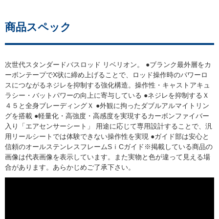
商品スペック
次世代スタンダードバスロッド リベリオン。 ●ブランク最外層をカ
ーボンテープでX状に締め上げることで、ロッド操作時のパワーロ
スにつながるネジレを抑制する強化構造。操作性・キャストアキュ
ラシー・バットパワーの向上に寄与している ●ネジレを抑制するＸ
４５と全身ブレーディングＸ ●外観に拘ったダブルアルマイトリン
グを搭載 ●軽量化・高強度・高感度を実現するカーボンファイバー
入り「エアセンサーシート」 用途に応じて専用設計することで、汎
用リールシートでは体験できない操作性を実現 ●ガイド部は安心と
信頼のオールステンレスフレームSｉCガイド※掲載している商品の
画像は代表画像を表示しています。また実物と色が違って見える場
合があります。あらかじめご了承下さい。