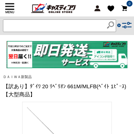
0
ＤＡＩＷＡ新製品
【訳あり】ﾀﾞｲﾜ 20 ﾘﾍﾞﾘｵﾝ 661M/MLFB(ﾍﾞｲﾄ 1ﾋﾟｰｽ)
【大型商品】