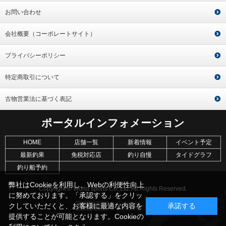
お問い合わせ
会社概要（コーポレートサイト）
プライバシーポリシー
特定商取引について
古物営業法に基づく表記
ポータルインフォメーション
HOME
店舗一覧
新着情報
イベント予定
最新釣果
免税対応店
釣り自慢
タイドグラフ
釣り船予約
弊社はCookieを利用し、Webの利便性向上
Copyright © World sports Co.,Ltd. All Rights Reserved.
に努めております。「承認する」をクリッ
クしていただくと、お客様に最適な内容を
承諾する
提供することが可能となります。Cookieの