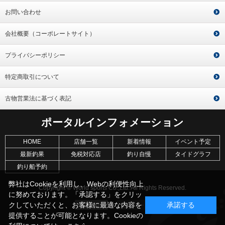
お問い合わせ
会社概要（コーポレートサイト）
プライバシーポリシー
特定商取引について
古物営業法に基づく表記
ポータルインフォメーション
HOME
店舗一覧
新着情報
イベント予定
最新釣果
免税対応店
釣り自慢
タイドグラフ
釣り船予約
弊社はCookieを利用し、Webの利便性向上
Copyright © World sports Co.,Ltd. All Rights Reserved.
に努めております。「承認する」をクリッ
クしていただくと、お客様に最適な内容を
承諾する
提供することが可能となります。Cookieの