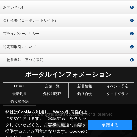
お問い合わせ
会社概要（コーポレートサイト）
プライバシーポリシー
特定商取引について
古物営業法に基づく表記
ポータルインフォメーション
HOME
店舗一覧
新着情報
イベント予定
最新釣果
免税対応店
釣り自慢
タイドグラフ
釣り船予約
弊社はCookieを利用し、Webの利便性向上
Copyright © World sports Co.,Ltd. All Rights Reserved.
に努めております。「承認する」をクリッ
クしていただくと、お客様に最適な内容を
承諾する
提供することが可能となります。Cookieの