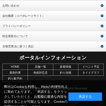
お問い合わせ
会社概要（コーポレートサイト）
プライバシーポリシー
特定商取引について
古物営業法に基づく表記
ポータルインフォメーション
HOME
店舗一覧
新着情報
イベント予定
最新釣果
免税対応店
釣り自慢
タイドグラフ
釣り船予約
弊社はCookieを利用し、Webの利便性向上
Copyright © World sports Co.,Ltd. All Rights Reserved.
に努めております。「承認する」をクリッ
クしていただくと、お客様に最適な内容を
承諾する
提供することが可能となります。Cookieの