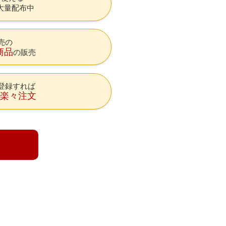
大量配布中
売の
商品
の販売
登録すれば
降楽々注文