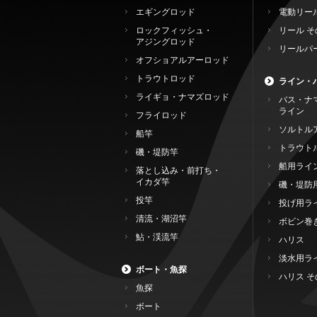
エギングロッド
電動リー
ロックフィッシュ・
リール そ
アジングロッド
リールパ
オフショアルアーロッド
トラウトロッド
ライン・
ライギョ・ナマズロッド
バス・ナ
ライン
フライロッド
ソルトル
船竿
トラウト
磯・堤防竿
船用ライ
落とし込み・前打ち・
イカダ竿
磯・堤防
投竿
投げ用ラ
清流・湖沼竿
ボビン巻
鮎・渓流竿
ハリス
淡水用ラ
ボート・魚探
ハリス そ
魚探
ボート