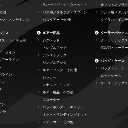
ル
ラバージグ・チャターベイト
オフショアプラグ
の他
バス用メタルジグ・スプーン
ソルト用メタルジ
ーツ・メンテナンス
バスルアー その他
タイラバ・インチ
ハリス
ルアー用品
クーラーボックス
マズ・ライギョ用
ジグヘッド
クーラーボックス
トレブルフック
保冷剤・クーラー
アーライン
アシストフック
ルアーライン
バッグ・ケース
シングルフック
ン
バッグ・ポーチ
ルアーフック その他
用ライン
ロッドケース
シンカー
イン
ケース・ボックス
スナップ・リング
き
ルアー用品 その他
フローター
イン
ロッドホルダー・キャリア
の他
ネット・ランディングネット
ステッカー・その他