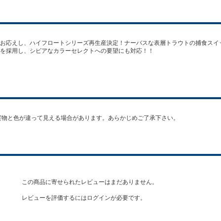
お応えし、ハイフロートシリーズ再生産決定！ナーバスな表層トラウトの捕食スイ
を採用し、シビアなカラーセレクトへの要望にも対応！！
ﾀｲﾌﾟ ﾌｯｸ #4 ※実物と色が違って見える場合があります。あらかじめご了承下さい。
この商品に寄せられたレビューはまだありません。
レビューを評価するには
ログイン
が必要です。