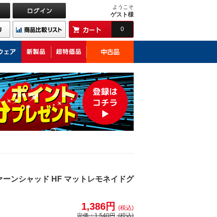
ようこそ
ゲスト様
0
ァーンシャッド HF マットレモネイドグ
1,386円
(税込)
定価：
1,540円
(税込)