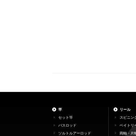
竿
リール
セット竿
スピニン
バスロッド
ベイトリ
ソルトルアーロッド
両軸・片