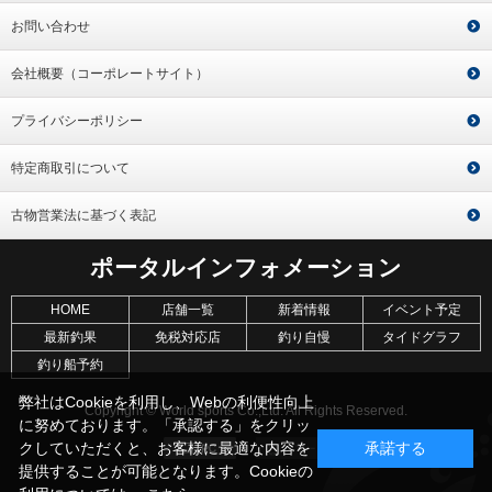
お問い合わせ
会社概要（コーポレートサイト）
プライバシーポリシー
特定商取引について
古物営業法に基づく表記
ポータルインフォメーション
HOME
店舗一覧
新着情報
イベント予定
最新釣果
免税対応店
釣り自慢
タイドグラフ
釣り船予約
弊社はCookieを利用し、Webの利便性向上
Copyright © World sports Co.,Ltd. All Rights Reserved.
に努めております。「承認する」をクリッ
クしていただくと、お客様に最適な内容を
承諾する
提供することが可能となります。Cookieの