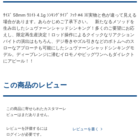
ｻｲｽﾞ 58mm ｳｴｲﾄ 4.1g ｼﾝｷﾝｸﾞﾀｲﾌﾟ ﾌｯｸ #4 ※実物と色が違って見える
場合があります。あらかじめご了承下さい。 新たなるメソッドを
生み出したシュヴァーンシャッドシンキング！多くのご要望にお応
えし、限定再生産決定！ロッド操作によるクイックなリアクション
バイトの演出はもちろん、デジ巻きやズル引きなどのボトムへのス
ローなアプローチも可能にしたシュヴァーンシャッドシンキングモ
デル。ディープレンジに潜むイロモノやビッグワンへもダイレクト
にアピール！！
この商品のレビュー
この商品に寄せられたカスタマーレ
ビューはまだありません。
レビューを評価するには
レビューを書く
ログイン
が必要です。