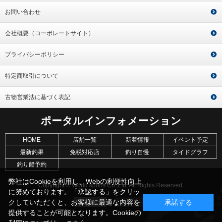
お問い合わせ
会社概要（コーポレートサイト）
プライバシーポリシー
特定商取引について
古物営業法に基づく表記
ポータルインフォメーション
HOME
店舗一覧
新着情報
イベント予定
最新釣果
免税対応店
釣り自慢
タイドグラフ
釣り船予約
弊社はCookieを利用し、Webの利便性向上
Copyright © World sports Co.,Ltd. All Rights Reserved.
に努めております。「承認する」をクリッ
クしていただくと、お客様に最適な内容を
承諾する
提供することが可能となります。Cookieの