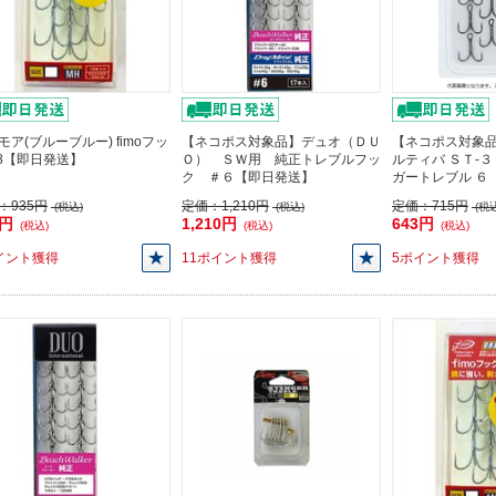
モア(ブルーブルー) fimoフッ
【ネコポス対象品】デュオ（ＤＵ
【ネコポス対象品
#8【即日発送】
Ｏ） ＳＷ用 純正トレブルフッ
ルティバ ＳＴ-
ク ＃６【即日発送】
ガートレブル ６
：
935円
定価：
1,210円
定価：
715円
(税込)
(税込)
(税込
5円
1,210円
643円
(税込)
(税込)
(税込)
イント獲得
11ポイント獲得
5ポイント獲得