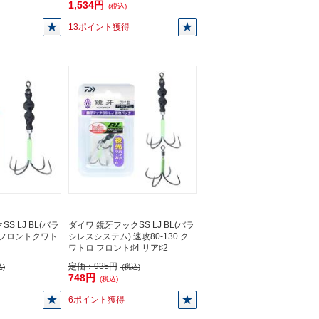
1,534円
(税込)
13ポイント獲得
S LJ BL(バラ
ダイワ 鏡牙フックSS LJ BL(バラ
 フロントクワト
シレスシステム) 速攻80-130 ク
】
ワトロ フロント♯4 リア♯2
定価：
935円
)
(税込)
748円
(税込)
6ポイント獲得