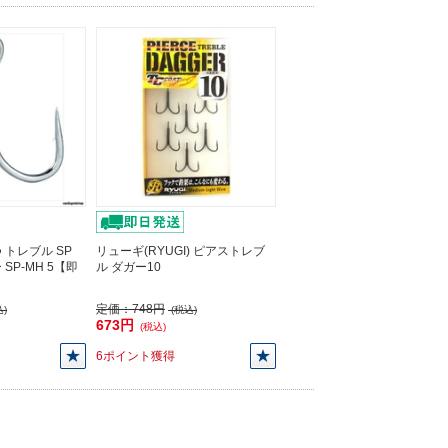
トレブル SP
リューギ(RYUGI) ピアストレブ
SP-MH 5【即
ル ダガー10
定価：
748円
)
(税込)
673円
(税込)
6ポイント獲得