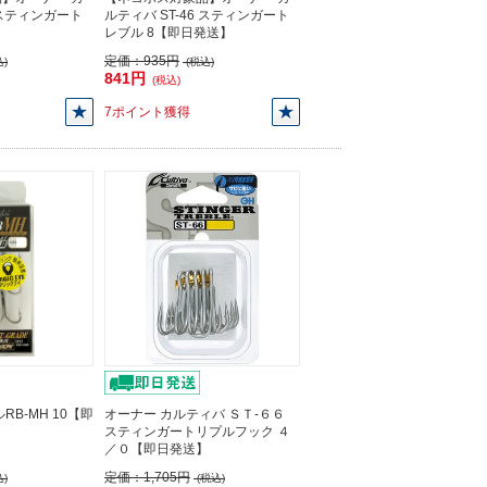
6 スティンガート
ルティバ ST-46 スティンガート
レブル 8【即日発送】
定価：
935円
)
(税込)
841円
(税込)
7ポイント獲得
RB-MH 10【即
オーナー カルティバ ＳＴ-６６
スティンガートリプルフック ４
／０【即日発送】
定価：
1,705円
)
(税込)