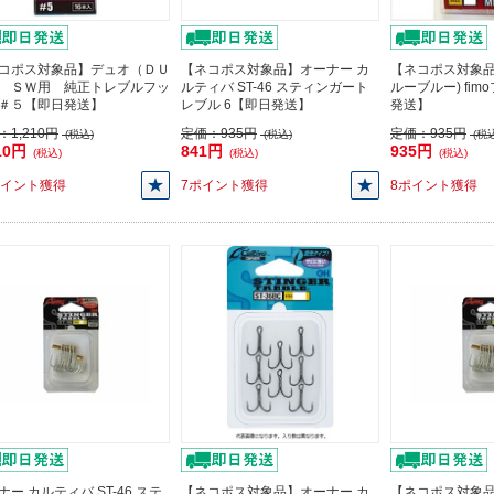
コポス対象品】デュオ（ＤＵ
【ネコポス対象品】オーナー カ
【ネコポス対象品
 ＳＷ用 純正トレブルフッ
ルティバ ST-46 スティンガート
ルーブルー) fim
＃５【即日発送】
レブル 6【即日発送】
発送】
：
1,210円
定価：
935円
定価：
935円
(税込)
(税込)
(税込
10円
841円
935円
(税込)
(税込)
(税込)
ポイント獲得
7ポイント獲得
8ポイント獲得
ナー カルティバ ST-46 ステ
【ネコポス対象品】オーナー カ
【ネコポス対象品