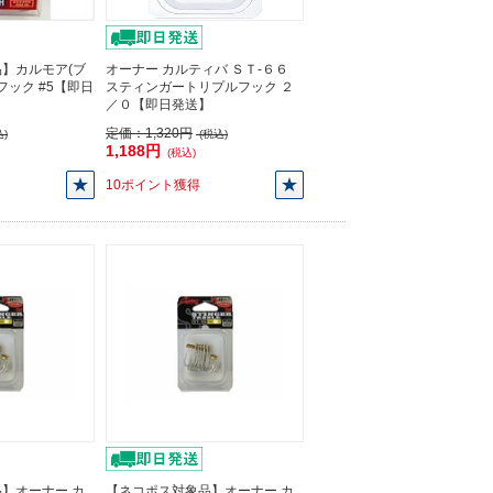
】カルモア(ブ
オーナー カルティバ ＳＴ-６６
oフック #5【即日
スティンガートリプルフック ２
／０【即日発送】
定価：
1,320円
)
(税込)
1,188円
(税込)
10ポイント獲得
】オーナー カ
【ネコポス対象品】オーナー カ