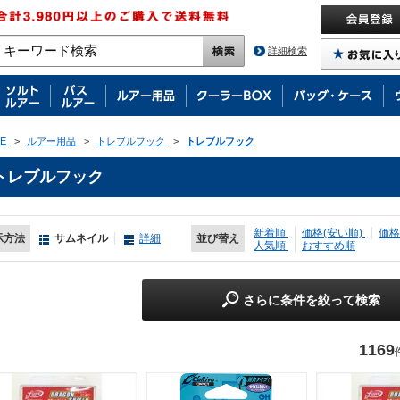
詳細検索
E
>
ルアー用品
>
トレブルフック
>
トレブルフック
トレブルフック
新着順
価格(安い順)
価格
示方法
サムネイル
詳細
並び替え
人気順
おすすめ順
さらに条件を絞って検索
1169