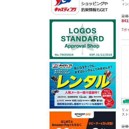
ィン
定価
84
7ポ
リュー
ストレ
定価