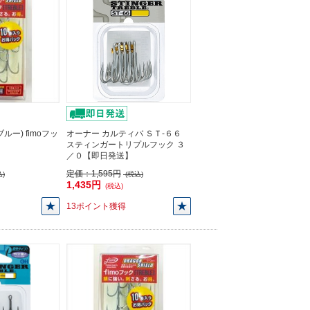
ー) fimoフッ
オーナー カルティバ ＳＴ-６６
スティンガートリプルフック ３
／０【即日発送】
定価：
1,595円
)
(税込)
1,435円
(税込)
13ポイント獲得