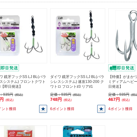
ワ 鏡牙フックSS LJ BL(バラ
ダイワ 鏡牙フックSS LJ BL(バラ
【特価】がまかつ 
スシステム) フロントクワト
シレスシステム) 速攻130-200 ク
ミディアムヘビー 
♯3【即日発送】
ワトロ フロント♯3 リア♯1
日発送】
：
935円
定価：
935円
定価：
935円
(税込)
(税込)
(税込
8円
748円
467円
(税込)
(税込)
(税込)
イント獲得
6ポイント獲得
4ポイント獲得