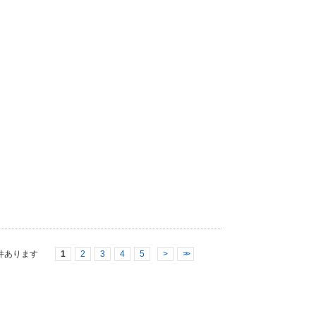
件あります
1
2
3
4
5
>
>>