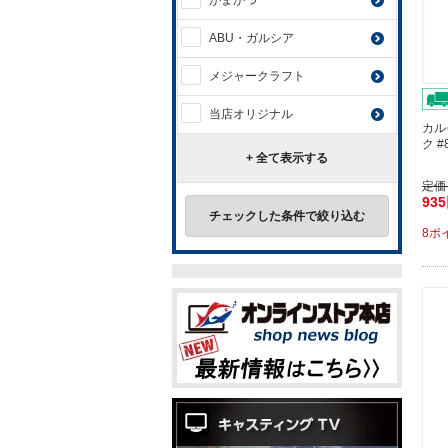
がまかつ
ABU・ガルシア
メジャークラフト
当店オリジナル
カル
ク 
+ 全て表示する
定価
93
チェックした条件で絞り込む
8ポ