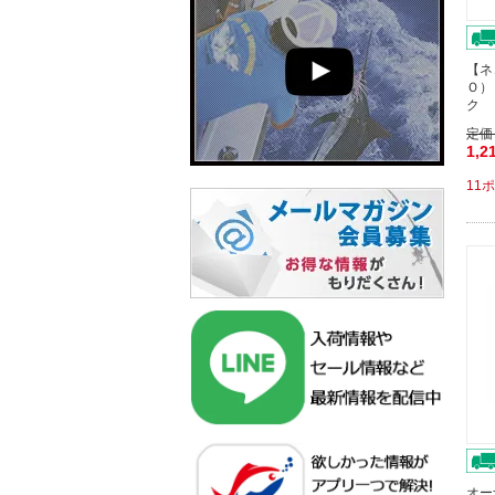
【ネ
Ｏ）
ク 
定価
1,2
11
オー