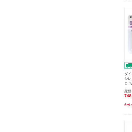
ダイ
シレ
ロ 
定価
74
6ポ