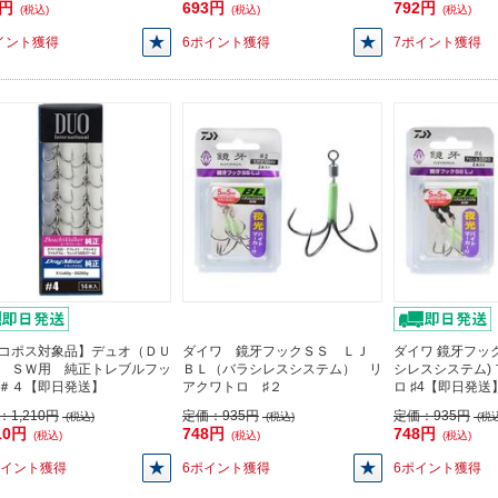
3円
693円
792円
(税込)
(税込)
(税込)
イント獲得
6ポイント獲得
7ポイント獲得
コポス対象品】デュオ（ＤＵ
ダイワ 鏡牙フックＳＳ ＬＪ
ダイワ 鏡牙フックS
 ＳＷ用 純正トレブルフッ
ＢＬ（バラシレスシステム） リ
シレスシステム)
＃４【即日発送】
アクワトロ ♯２
ロ ♯4【即日発送
：
1,210円
定価：
935円
定価：
935円
(税込)
(税込)
(税込
10円
748円
748円
(税込)
(税込)
(税込)
ポイント獲得
6ポイント獲得
6ポイント獲得