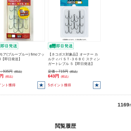
モア(ブルーブルー) fimoフッ
【ネコポス対象品】オーナー カ
#3【即日発送】
ルティバ ＳＴ-３６ＢＣ スティン
ガートレブル ５【即日発送】
：
935円
定価：
715円
(税込)
(税込)
5円
643円
(税込)
(税込)
イント獲得
5ポイント獲得
1169
閲覧履歴