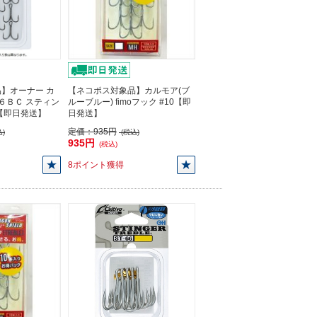
】オーナー カ
【ネコポス対象品】カルモア(ブ
３６ＢＣ スティン
ルーブルー) fimoフック #10【即
【即日発送】
日発送】
定価：
935円
)
(税込)
935円
(税込)
8ポイント獲得