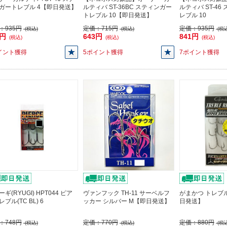
ガートレブル 4【即日発送】
ルティバ ST-36BC スティンガー
ルティバ ST-4
トレブル 10【即日発送】
レブル 10
：
935円
定価：
715円
定価：
935円
(税込)
(税込)
(税込
1円
643円
841円
(税込)
(税込)
(税込)
イント獲得
5ポイント獲得
7ポイント獲得
ギ(RYUGI) HPT044 ピア
ヴァンフック TH-11 サーベルフ
がまかつ トレブル
ブル(TC BL) 6
ッカー シルバー M【即日発送】
日発送】
：
748円
定価：
770円
定価：
880円
(税込)
(税込)
(税込