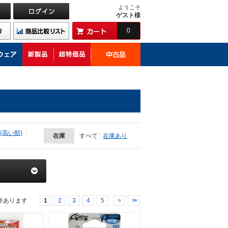
ようこそ
ゲスト様
0
(高い順)
在庫
すべて
在庫あり
件あります
1
2
3
4
5
>
>>