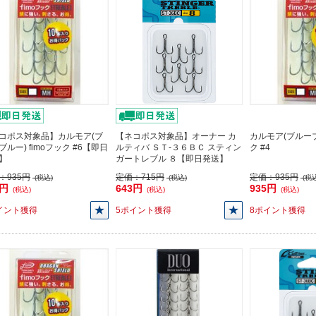
コポス対象品】カルモア(ブ
【ネコポス対象品】オーナー カ
カルモア(ブルーブル
ブルー) fimoフック #6【即日
ルティバ ＳＴ-３６ＢＣ スティン
ク #4
】
ガートレブル ８【即日発送】
：
935円
定価：
715円
定価：
935円
(税込)
(税込)
(税込
5円
643円
935円
(税込)
(税込)
(税込)
イント獲得
5ポイント獲得
8ポイント獲得