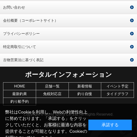
お問い合わせ
会社概要（コーポレートサイト）
プライバシーポリシー
特定商取引について
古物営業法に基づく表記
ポータルインフォメーション
HOME
店舗一覧
新着情報
イベント予定
最新釣果
免税対応店
釣り自慢
タイドグラフ
釣り船予約
弊社はCookieを利用し、Webの利便性向上
Copyright © World sports Co.,Ltd. All Rights Reserved.
に努めております。「承認する」をクリッ
クしていただくと、お客様に最適な内容を
承諾する
提供することが可能となります。Cookieの