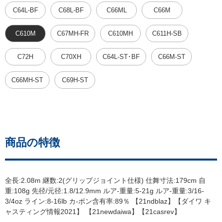
C64L-BF
C68L-BF
C66ML
C66M
C610M
C67MH-FR
C610MH
C611H-SB
C72H
C70XH
C64L-ST･BF
C66M-ST
C66MH-ST
C69H-ST
商品の特徴
全長:2.08m 継数:2(グリップジョイント仕様) 仕舞寸法:179cm 自
重:108g 先径/元径:1.8/12.9mm ルア-重量:5-21g ルア-重量:3/16-
3/4oz ライン:8-16lb カ-ボン含有率:89％ 【21ndblaz】【ダイワ キ
ャスティング情報2021】 【21newdaiwa】【21casrev】