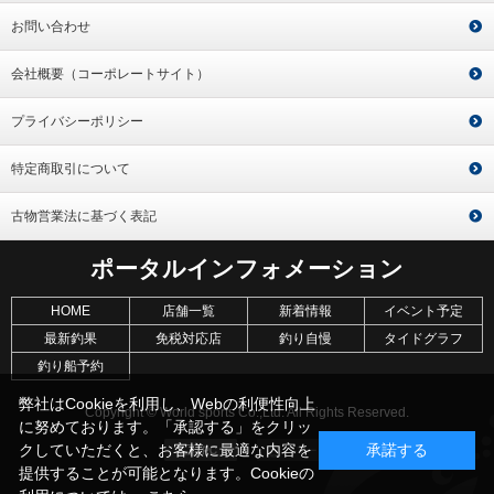
お問い合わせ
会社概要（コーポレートサイト）
プライバシーポリシー
特定商取引について
古物営業法に基づく表記
ポータルインフォメーション
HOME
店舗一覧
新着情報
イベント予定
最新釣果
免税対応店
釣り自慢
タイドグラフ
釣り船予約
弊社はCookieを利用し、Webの利便性向上
Copyright © World sports Co.,Ltd. All Rights Reserved.
に努めております。「承認する」をクリッ
クしていただくと、お客様に最適な内容を
承諾する
提供することが可能となります。Cookieの