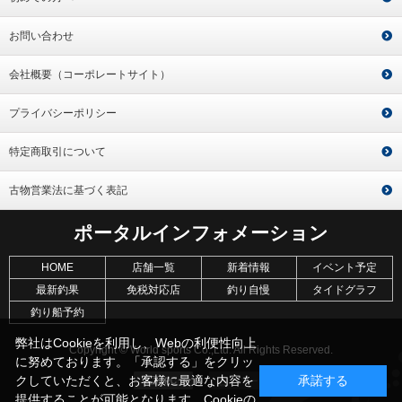
お問い合わせ
会社概要（コーポレートサイト）
プライバシーポリシー
特定商取引について
古物営業法に基づく表記
ポータルインフォメーション
HOME
店舗一覧
新着情報
イベント予定
最新釣果
免税対応店
釣り自慢
タイドグラフ
釣り船予約
弊社はCookieを利用し、Webの利便性向上
Copyright © World sports Co.,Ltd. All Rights Reserved.
に努めております。「承認する」をクリッ
クしていただくと、お客様に最適な内容を
承諾する
提供することが可能となります。Cookieの