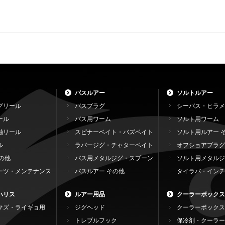
バスルアー
ソルトルアー
グリール
バスプラグ
シーバス・ヒラメ
ール
バス用ワーム
ソルト用ワーム
軸リール
スピナーベイト・バズベイト
ソルト用ルアー 
ル
ラバージグ・チャターベイト
オフショアプラグ
の他
バス用メタルジグ・スプーン
ソルト用メタルジ
ーツ・メンテナンス
バスルアー その他
タイラバ・インチ
ハリス
ルアー用品
クーラーボックス
マズ・ライギョ用
ジグヘッド
クーラーボックス
トレブルフック
保冷剤・クーラー