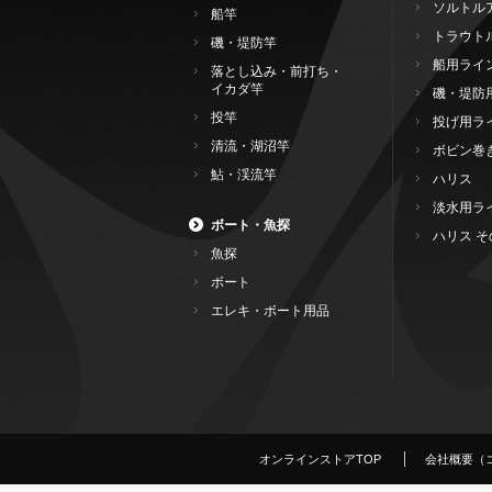
ソルトル
船竿
トラウト
磯・堤防竿
船用ライ
落とし込み・前打ち・
イカダ竿
磯・堤防
投竿
投げ用ラ
清流・湖沼竿
ボビン巻
鮎・渓流竿
ハリス
淡水用ラ
ボート・魚探
ハリス そ
魚探
ボート
エレキ・ボート用品
オンラインストアTOP
会社概要（